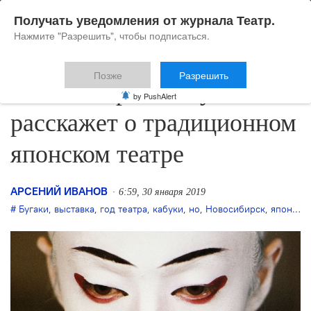
Получать уведомления от журнала Театр.
Нажмите "Разрешить", чтобы подписаться.
Позже
Разрешить
Новосибирский музей
by PushAlert
расскажет о традиционном
японском театре
АРСЕНИЙ ИВАНОВ
6:59, 30 января 2019
Бугаки
,
выставка
,
год театра
,
кабуки
,
но
,
Новосибирск
,
японский театр