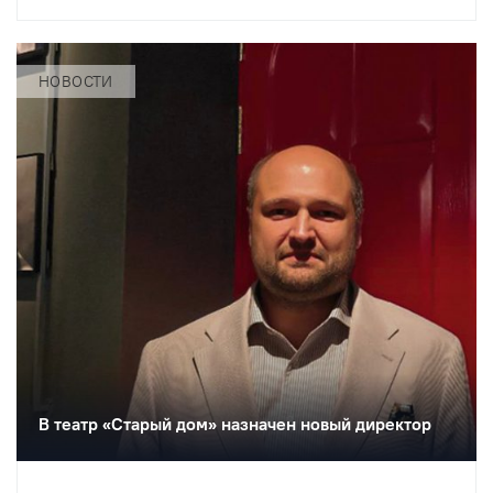
ней будут представлены эскизы
сценографии к спектаклям разных лет
и личные вещи.
НОВОСТИ
В театр «Старый дом» назначен новый директор