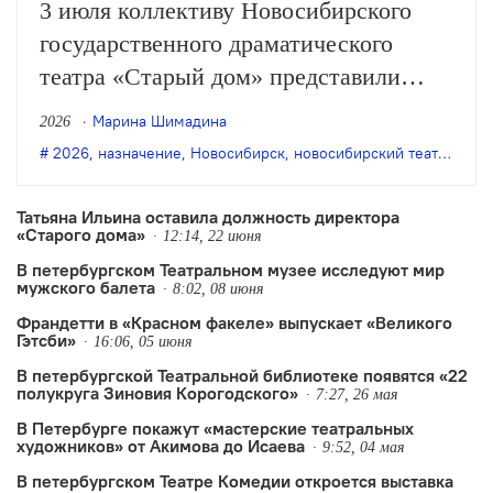
3 июля коллективу Новосибирского
государственного драматического
театра «Старый дом» представили
нового директора. Им стал Юрий
Марина Шимадина
2026
Яшкин, ранее работавший в
2026
,
назначение
,
Новосибирск
,
новосибирский театр "Старый дом"
министерстве культуры
Новосибирской области.
Татьяна Ильина оставила должность директора
«Старого дома»
12:14, 22 июня
В петербургском Театральном музее исследуют мир
мужского балета
8:02, 08 июня
Франдетти в «Красном факеле» выпускает «Великого
Гэтсби»
16:06, 05 июня
В петербургской Театральной библиотеке появятся «22
полукруга Зиновия Корогодского»
7:27, 26 мая
В Петербурге покажут «мастерские театральных
художников» от Акимова до Исаева
9:52, 04 мая
В петербургском Театре Комедии откроется выставка