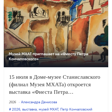
Музей МХАТ приглашает на «Фиесту Петра
Кончаловского»
15 июля в Доме-музее Станиславского
(филиал Музея МХАТа) откроется
выставка «Фиеста Петра
Кончаловского», приуроченная к 150-
Александра Денисова
2026
летию со дня рождения художника. На
2026
,
выставка
,
музей МХАТ
,
Петр Кончаловский