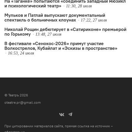
На «Таганке» попытаются «соединить западный мюзикл
и психологический театр»
11:30, 28 июля
Мульков и Патлай выпускают документальный
спектакль о больничных клоунах
17:22, 27 июля
Николай Рощин дебютирует в «Сатириконе» премьерой
по Горькому
13:48, 27 июля
В фестивале «Сенокос-2026» примут участие
Волкострелов, Кубайлат и «Эскизы в пространстве»
16:53, 24 июля
© Театръ 2026
oteatre.pr@gmail.com
При цитировании материалов сайта, прямая ссылка на источник –
обязательна