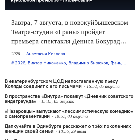
Завтра, 7 августа, в новокуйбышевском
Театре-студии «Грань» пройдёт
премьера спектакля Дениса Бокурадзе
«Жили-были» по пьесе Владимира
Анастасия Козлова
2026
Бирюкова.
2026
,
Виктор Никоненко
,
Владимир Бирюков
,
Грань
,
Денис 
В екатеринбургском ЦСД непоставленную пьесу
Коляды соединят с его письмами
16:52, 05 августа
В пространстве «Внутри» покажут «Дневник советского
андеграунда»
15:15, 05 августа
«Назаровцы» выпускают «пессимистическую комедию»
о самопрезентации
10:51, 03 августа
Дапкунайте в Эдинбурге расскажет о трёх поколениях
женщин своей семьи
18:56, 29 июля