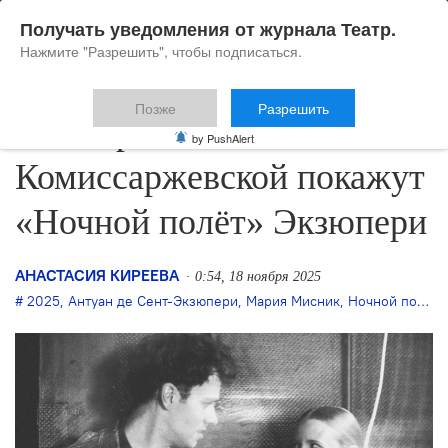
Получать уведомления от журнала Театр.
Нажмите "Разрешить", чтобы подписаться.
Позже
Разрешить
В Театре имени
by PushAlert
Комиссаржевской покажут
«Ночной полёт» Экзюпери
АНАСТАСИЯ КИРЕЕВА
0:54, 18 ноября 2025
2025
,
Антуан де Сент-Экзюпери
,
Мария Мисник
,
Ночной полёт
,