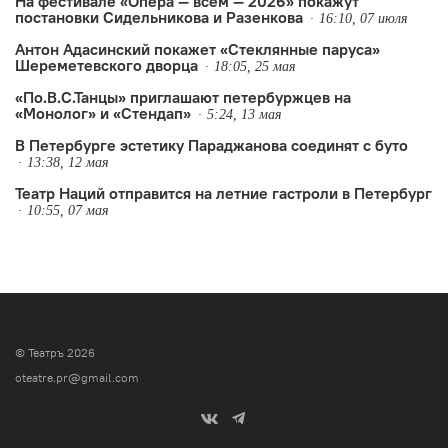
На фестивале «Опера — всем — 2026» покажут
постановки Сидельникова и Разенкова
16:10, 07 июля
Антон Адасинский покажет «Стеклянные паруса»
Шереметевского дворца
18:05, 25 мая
«По.В.С.Танцы» приглашают петербуржцев на
«Монолог» и «Стендап»
5:24, 13 мая
В Петербурге эстетику Параджанова соединят с буто
13:38, 12 мая
Театр Наций отправится на летние гастроли в Петербург
10:55, 07 мая
© Театръ 2026
oteatre.pr@gmail.com