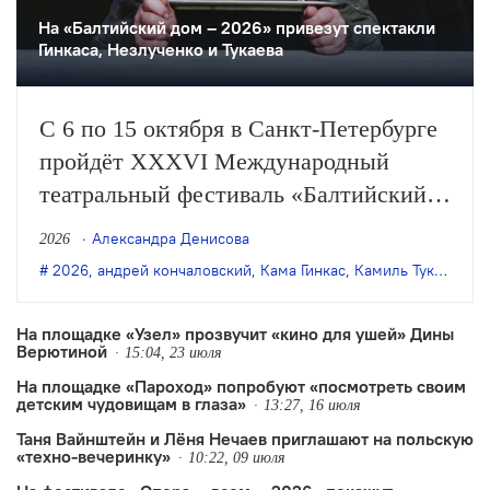
На «Балтийский дом – 2026» привезут спектакли
Гинкаса, Незлученко и Тукаева
С 6 по 15 октября в Санкт-Петербурге
пройдёт XXXVI Международный
театральный фестиваль «Балтийский
дом». В афишу вошли 8 спектаклей из
Александра Денисова
2026
Москвы, Новосибирска, Альметьевска,
2026
,
андрей кончаловский
,
Кама Гинкас
,
Камиль Тукаев
,
Пе
Рязани, Абакана, Березников и Индии.
На площадке «Узел» прозвучит «кино для ушей» Дины
Верютиной
15:04, 23 июля
На площадке «Пароход» попробуют «посмотреть своим
детским чудовищам в глаза»
13:27, 16 июля
Таня Вайнштейн и Лёня Нечаев приглашают на польскую
«техно-вечеринку»
10:22, 09 июля