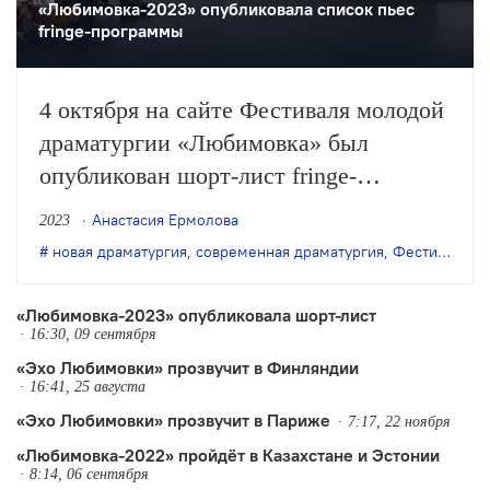
«Любимовка-2023» опубликовала список пьес
fringe-программы
4 октября на сайте Фестиваля молодой
драматургии «Любимовка» был
опубликован шорт-лист fringe-
программы. В него вошли 14 пьес и
Анастасия Ермолова
2023
один «бонус».
новая драматургия
,
современная драматургия
,
Фестиваль "Любимовка"
«Любимовка-2023» опубликовала шорт-лист
16:30, 09 сентября
«Эхо Любимовки» прозвучит в Финляндии
16:41, 25 августа
«Эхо Любимовки» прозвучит в Париже
7:17, 22 ноября
«Любимовка-2022» пройдёт в Казахстане и Эстонии
8:14, 06 сентября