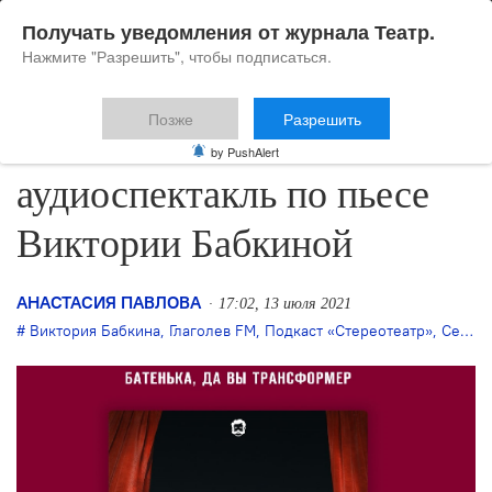
Получать уведомления от журнала Театр.
Нажмите "Разрешить", чтобы подписаться.
Позже
Разрешить
«Любимовка» записала
by PushAlert
аудиоспектакль по пьесе
Виктории Бабкиной
АНАСТАСИЯ ПАВЛОВА
17:02, 13 июля 2021
Виктория Бабкина
,
Глаголев FM
,
Подкаст «Стереотеатр»
,
Сергей Фишер