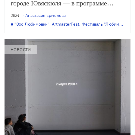
городе Ювяскюля — в программе
Международного театрального
Анастасия Ермолова
2024
фестиваля-мастерской «ArtmasterFest
"Эхо Любимовки"
,
ArtmasterFest
,
Фестиваль "Любимовка"
,
Ф
—2024».
НОВОСТИ