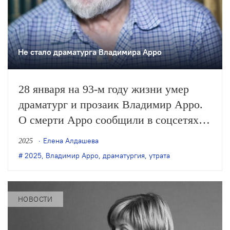
Не стало драматурга Владимира Арро
28 января на 93-м году жизни умер
драматург и прозаик Владимир Арро.
О смерти Арро сообщили в соцсетях
его близкие.
Елена Алдашева
2025
2025
,
Владимир Арро
,
драматургия
,
утрата
НОВОСТИ