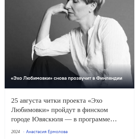
«Эхо Любимовки» снова прозвучит в Финляндии
25 августа читки проекта «Эхо
Любимовки» пройдут в финском
городе Ювяскюля — в программе
Международного театрального
Анастасия Ермолова
2024
фестиваля-мастерской «ArtmasterFest