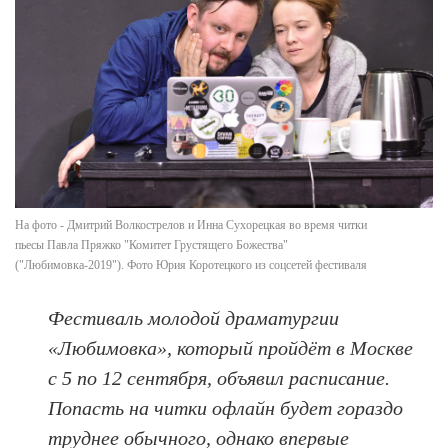
На фото - Дмитрий Волкострелов и Инна Сухорецкая во время читки
пьесы Павла Пряжко "Комитет Грустящего Божества"
("Любимовка-2019"). Фото Юрия Коротецкого из соцсетей фестиваля
Фестиваль молодой драматургии
«Любимовка», который пройдёт в Москве
с 5 по 12 сентября, объявил расписание.
Попасть на читки офлайн будет гораздо
труднее обычного, однако впервые