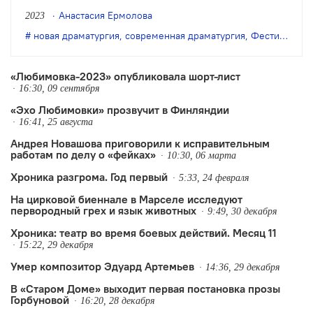
программы. В него вошли 14 пьес и
Анастасия Ермолова
2023
один «бонус».
новая драматургия
,
современная драматургия
,
Фестиваль "Любимовка"
«Любимовка-2023» опубликовала шорт-лист
16:30, 09 сентября
«Эхо Любимовки» прозвучит в Финляндии
16:41, 25 августа
Андрея Новашова приговорили к исправительным
работам по делу о «фейках»
10:30, 06 марта
Хроника разгрома. Год первый
5:33, 24 февраля
На цирковой биеннале в Марселе исследуют
первородный грех и язык животных
9:49, 30 декабря
Хроника: театр во время боевых действий. Месяц 11
15:22, 29 декабря
Умер композитор Эдуард Артемьев
14:36, 29 декабря
В «Старом Доме» выходит первая постановка прозы
Горбуновой
16:20, 28 декабря