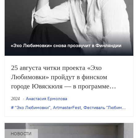
«Эхо Любимовки» снова прозвучит в Финляндии
25 августа читки проекта «Эхо
Любимовки» пройдут в финском
городе Ювяскюля — в программе
Международного театрального
Анастасия Ермолова
2024
фестиваля-мастерской «ArtmasterFest
"Эхо Любимовки"
,
ArtmasterFest
,
Фестиваль "Любимовка"
,
Ф
—2024».
НОВОСТИ