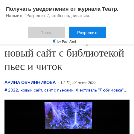
Получать уведомления от журнала Театр.
Нажмите "Разрешить", чтобы подписаться.
Позже
Разрешить
«Любимовка» запустила
by PushAlert
новый сайт с библиотекой
пьес и читок
АРИНА ОВЧИННИКОВА
12:11, 23 июля 2022
2022
,
новый сайт
,
сайт с пьесами
,
Фестиваль "Любимовка"
,
фес