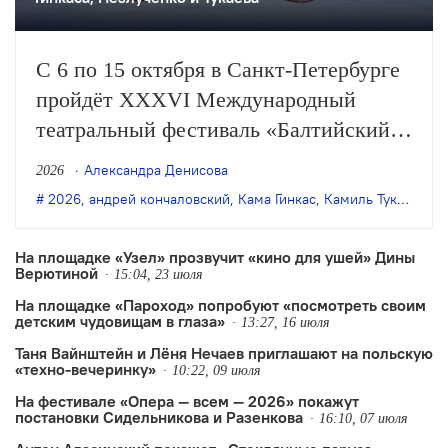
С 6 по 15 октября в Санкт-Петербурге
пройдёт XXXVI Международный
театральный фестиваль «Балтийский
дом». В афишу вошли 8 спектаклей из
Александра Денисова
2026
Москвы, Новосибирска, Альметьевска,
2026
,
андрей кончаловский
,
Кама Гинкас
,
Камиль Тукаев
,
Пе
Рязани, Абакана, Березников и Индии.
На площадке «Узел» прозвучит «кино для ушей» Дины
Верютиной
15:04, 23 июля
На площадке «Пароход» попробуют «посмотреть своим
детским чудовищам в глаза»
13:27, 16 июля
Таня Вайнштейн и Лёня Нечаев приглашают на польскую
«техно-вечеринку»
10:22, 09 июля
На фестивале «Опера — всем — 2026» покажут
постановки Сидельникова и Разенкова
16:10, 07 июля