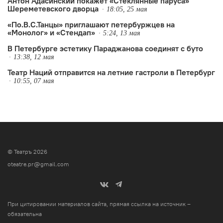
Антон Адасинский покажет «Стеклянные паруса»
Шереметевского дворца
18:05, 25 мая
«По.В.С.Танцы» приглашают петербуржцев на
«Монолог» и «Стендап»
5:24, 13 мая
В Петербурге эстетику Параджанова соединят с буто
13:38, 12 мая
Театр Наций отправится на летние гастроли в Петербург
10:55, 07 мая
© Театръ 2026
oteatre.pr@gmail.com
При цитировании материалов сайта, прямая ссылка на источник –
обязательна