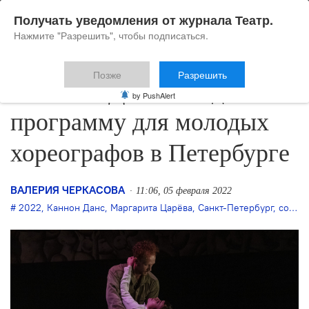
Получать уведомления от журнала Театр.
Нажмите "Разрешить", чтобы подписаться.
Позже
Разрешить
«Каннон Данс» создаёт
by PushAlert
программу для молодых
хореографов в Петербурге
ВАЛЕРИЯ ЧЕРКАСОВА
11:06, 05 февраля 2022
2022
,
Каннон Данс
,
Маргарита Царёва
,
Санкт-Петербург
,
современный танец