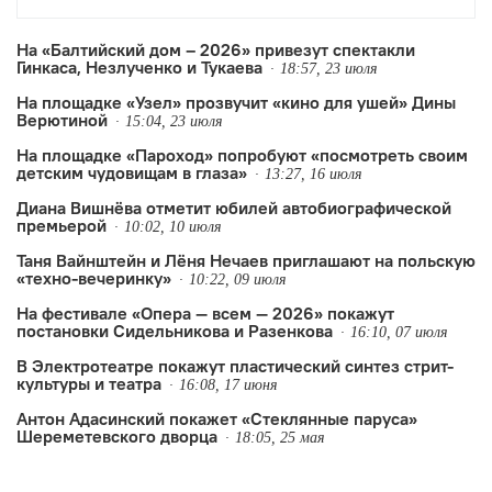
7 спектаклей российских и
зарубежных коллективов, а также
На «Балтийский дом – 2026» привезут спектакли
Гинкаса, Незлученко и Тукаева
мастер-классы и лаборатории.
18:57, 23 июля
На площадке «Узел» прозвучит «кино для ушей» Дины
Верютиной
15:04, 23 июля
На площадке «Пароход» попробуют «посмотреть своим
детским чудовищам в глаза»
13:27, 16 июля
Диана Вишнёва отметит юбилей автобиографической
премьерой
10:02, 10 июля
Таня Вайнштейн и Лёня Нечаев приглашают на польскую
«техно-вечеринку»
10:22, 09 июля
На фестивале «Опера — всем — 2026» покажут
постановки Сидельникова и Разенкова
16:10, 07 июля
В Электротеатре покажут пластический синтез стрит-
культуры и театра
16:08, 17 июня
Антон Адасинский покажет «Стеклянные паруса»
Шереметевского дворца
18:05, 25 мая