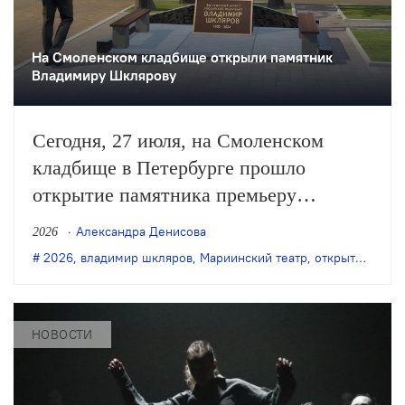
На Смоленском кладбище открыли памятник
Владимиру Шклярову
Сегодня, 27 июля, на Смоленском
кладбище в Петербурге прошло
открытие памятника премьеру
Мариинского театра Владимиру
Александра Денисова
2026
Шклярову. Артист балета трагически
2026
,
владимир шкляров
,
Мариинский театр
,
открытие памятника
погиб в ноябре 2024 года.
НОВОСТИ