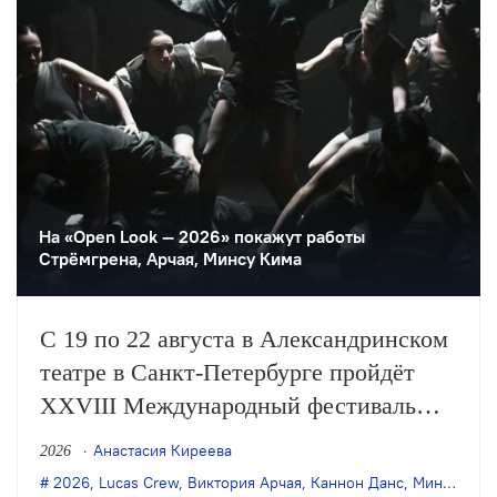
На «Open Look — 2026» покажут работы
Стрёмгрена, Арчая, Минсу Кима
С 19 по 22 августа в Александринском
театре в Санкт-Петербурге пройдёт
XXVIII Международный фестиваль
современного танца «Открытый
Анастасия Киреева
2026
взгляд» («Open Look»). В программе —
2026
,
Lucas Crew
,
Виктория Арчая
,
Каннон Данс
,
Минсу Ким