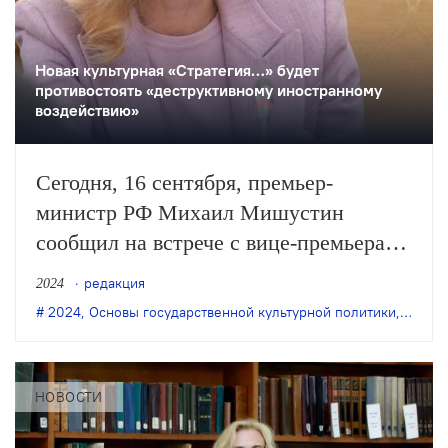
Новая культурная «Стратегия…» будет
противостоять «деструктивному иностранному
воздействию»
Сегодня, 16 сентября, премьер-
министр РФ Михаил Мишустин
сообщил на встрече с вице-премьерами
о том, что утверждена новая
редакция
2024
«Стратегия государственной
2024
,
Основы государственной культурной политики
,
Страте
культурной политики». Документ
учитывает «Стратегию национальной
безопасности РФ», «Основы
НОВОСТИ
государственной политики