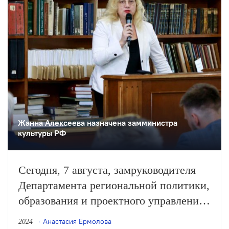
по сохранению и укреплению
традиционных духовно-нравственных
ценностей» и «Основы
государственной культурной
политики».
Жанна Алексеева назначена замминистра
культуры РФ
Сегодня, 7 августа, замруководителя
Департамента региональной политики,
образования и проектного управления
Минкультуры РФ Жанна Алексеева
Анастасия Ермолова
2024