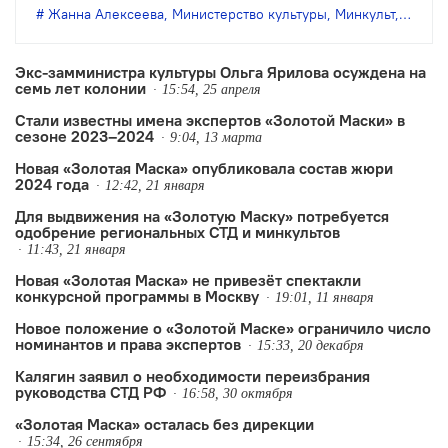
назначена заместителем министра
Жанна Алексеева
,
Министерство культуры
,
Минкульт
,
новое 
культуры.
Экс-замминистра культуры Ольга Ярилова осуждена на
семь лет колонии
15:54, 25 апреля
Стали известны имена экспертов «Золотой Маски» в
сезоне 2023–2024
9:04, 13 марта
Новая «Золотая Маска» опубликовала состав жюри
2024 года
12:42, 21 января
Для выдвижения на «Золотую Маску» потребуется
одобрение региональных СТД и минкультов
11:43, 21 января
Новая «Золотая Маска» не привезёт спектакли
конкурсной программы в Москву
19:01, 11 января
Новое положение о «Золотой Маске» ограничило число
номинантов и права экспертов
15:33, 20 декабря
Калягин заявил о необходимости переизбрания
руководства СТД РФ
16:58, 30 октября
«Золотая Маска» осталась без дирекции
15:34, 26 сентября