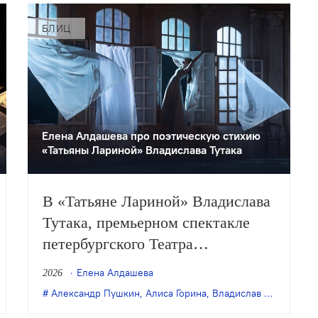
БЛИЦ
Елена Алдашева про поэтическую стихию
«Татьяны Лариной» Владислава Тутака
В «Татьяне Лариной» Владислава
Тутака, премьерном спектакле
петербургского Театра
«На Литейном» по мотивам
Елена Алдашева
2026
пушкинского «Евгения Онегина»,
,
Александр Пушкин
Фонд Потанина
,
Алиса Горина
,
Владислав Тутак
,
Евге
кроме универсальных тем вроде