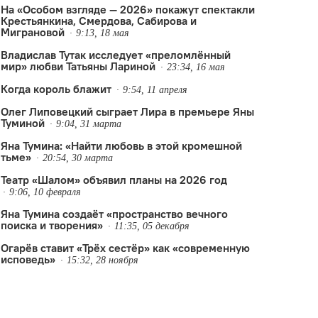
На «Особом взгляде — 2026» покажут спектакли
Крестьянкина, Смердова, Сабирова и
Миграновой
9:13, 18 мая
Владислав Тутак исследует «преломлённый
мир» любви Татьяны Лариной
23:34, 16 мая
Когда король блажит
9:54, 11 апреля
Олег Липовецкий сыграет Лира в премьере Яны
Туминой
9:04, 31 марта
Яна Тумина: «Найти любовь в этой кромешной
тьме»
20:54, 30 марта
Театр «Шалом» объявил планы на 2026 год
9:06, 10 февраля
Яна Тумина создаёт «пространство вечного
поиска и творения»
11:35, 05 декабря
Огарёв ставит «Трёх сестёр» как «современную
исповедь»
15:32, 28 ноября
ний Онегин
,
Татьяна Ларина
,
Театр на Литейном