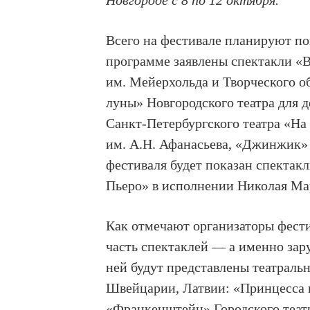
Новгороде с 8 по 12 октября.
Всего на фестивале планируют пок
программе заявлены спектакли «В
им. Мейерхольда и Творческого о
луны» Новгородского театра для
Санкт-Петербургского театра «На
им. А.Н. Афанасьева, «Джинжик»
фестиваля будет показан спектак
Пьеро» в исполнении Николая Ма
Как отмечают организаторы фестив
часть спектаклей — а именно зар
ней будут представлены театраль
Швейцарии, Латвии: «Принцесса н
«Франкенштейн» Городского теат