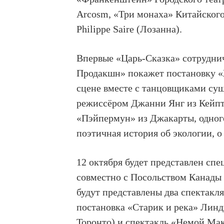
Arcosm, «Три монаха» Китайского
Philippe Saire (Лозанна).
Впервые «Царь-Сказка» сотрудни
Продакшн» покажет постановку «
сцене вместе с танцовщиками су
режиссёром Джанни Янг из Кейпта
«Пэйпермун» из Джакарты, одног
поэтичная история об экологии, о
12 октября будет представлен сп
совместно с Посольством Канады в
будут представлены два спектакля
постановка «Старик и река» Линд
Торонто) и спектакль «Немой Мак