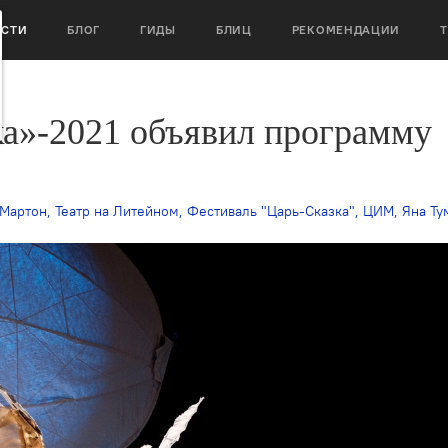
ОСТИ
БЛОГ
ГИДЫ
БЛИЦ
РЕКОМЕНДАЦИИ
ка»-2021 объявил программу
 Мартон
,
Театр на Литейном
,
Фестиваль "Царь-Сказка"
,
ЦИМ
,
Яна Тумин