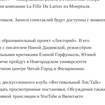
и компании La Fille Du Laitier из Монреаля.
иваля. Записи спектаклей будут доступны с момен
л образовательный проект «Лекторий». В его
и с писателем Ниной Дашевской, режиссёром
льными критиками Еленой Горфункель, Юлией
ечи пройдут в Новгородском университете
течном центре Читай-Город и Филармонии.
х дискуссионного клуба «Фестивальный Ток/Talk»
ждать просмотренные постановки. Обсуждения такж
ямой трансляции в YouTube и Вконтакте.