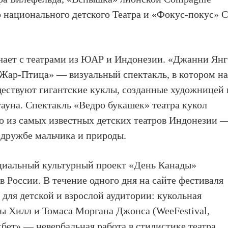
 национального детского Театра и «Фокус-покус» C
чает с театрами из ЮАР и Индонезии. «Джанни Янг
Жар-Птица» — визуальный спектакль, в котором н
ществуют гигантские куклы, созданные художницей 
уна. Спектакль «Ведро букашек» театра кукол
о из самых известных детских театров Индонезии 
 дружбе мальчика и природы.
ециальный культурный проект «День Канады»
 России. В течение одного дня на сайте фестиваля
 для детской и взрослой аудитории: кукольная
ы Хилл и Томаса Моргана Джонса (WeeFestival,
бет» — невербальная работа в стилистике театра