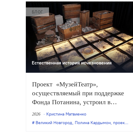
БЛОГ
Естественная история исчезновения
Проект «МузейТеатр»,
осуществляемый при поддержке
Фонда Потанина, устроил в
Великом Новгороде «Фабрику
Кристина Матвиенко
2026
фарфоровых воспоминаний» – это
Великий Новгород
,
Полина Кардымон
,
проект "МузейТеатр"
новый спектакль режиссерки