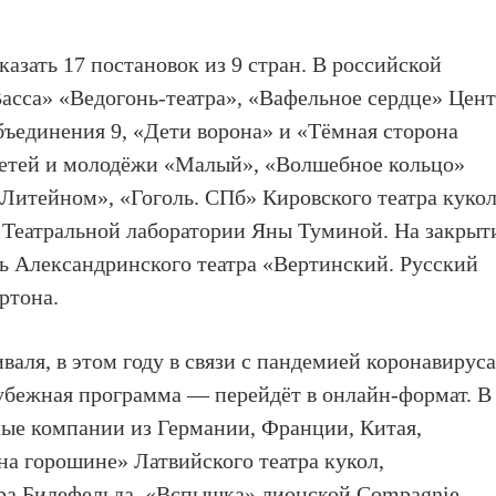
азать 17 постановок из 9 стран. В российской
асса» «Ведогонь-театра», «Вафельное сердце» Цен
бъединения 9, «Дети ворона» и «Тёмная сторона
 детей и молодёжи «Малый», «Волшебное кольцо»
 Литейном», «Гоголь. СПб» Кировского театра куко
 Театральной лаборатории Яны Туминой. На закрыт
ль Александринского театра «Вертинский. Русский
ртона.
аля, в этом году в связи с пандемией коронавирус
убежная программа — перейдёт в онлайн-формат. В
ные компании из Германии, Франции, Китая,
а горошине» Латвийского театра кукол,
ра Билефельда, «Вспышка» лионской Compagnie