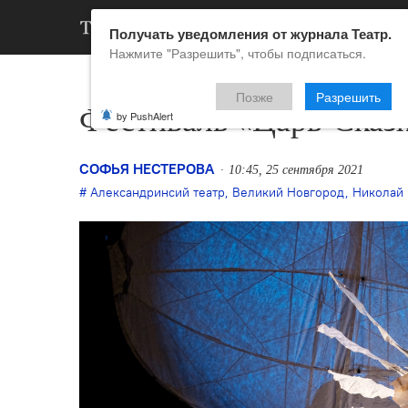
АРХИВ
НОВ
Получать уведомления от журнала Театр.
Нажмите "Разрешить", чтобы подписаться.
Позже
Разрешить
Фестиваль «Царь-Сказ
by PushAlert
СОФЬЯ НЕСТЕРОВА
10:45, 25 сентября 2021
Александринсий театр
,
Великий Новгород
,
Николай