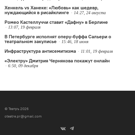
Хенкель vs Ханеке: «Любовь» как шедевр,
нуждающийся в рисайклинге
14:27, 24 августа
Ромео Кастеллуччи ставит «Дафну» в Берлине
13:07, 19 февраля
В Петербурге исполнят оперу-буффа Сальери о
театральном закулисье
15:46, 18 июня
Инфраструктура антисемитизма
11:01, 19 февраля
«Электру» Дмитрия Чернякова покажут онлайн
6:50, 09 декабря
© Театръ 2026
oteatre.pr@gmail.com