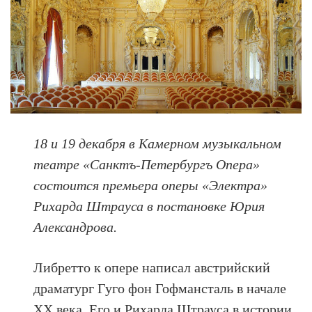
18 и 19 декабря в Камерном музыкальном
театре «Санктъ-Петербургъ Опера»
состоится премьера оперы «Электра»
Рихарда Штрауса в постановке Юрия
Александрова.
Либретто к опере написал австрийский
драматург Гуго фон Гофмансталь в начале
ХХ века. Его и Рихарда Штрауса в истории