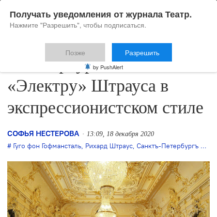
Получать уведомления от журнала Театр.
Нажмите "Разрешить", чтобы подписаться.
Позже
Разрешить
В Петербурге поставят
by PushAlert
«Электру» Штрауса в
экспрессионистском стиле
СОФЬЯ НЕСТЕРОВА
13:09, 18 декабря 2020
Гуго фон Гофмансталь
,
Рихард Штраус
,
Санктъ-Петербургъ Опера