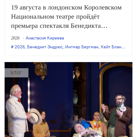
19 августа в лондонском Королевском
Национальном театре пройдёт
премьера спектакля Бенедикта
Эндрюса «Электра / Персона» с Кейт
Анастасия Киреева
2026
Бланшетт в главной роли. В основе
2026
,
Бенедикт Эндрюс
,
Ингмар Бергман
,
Кейт Бланшетт
,
К
постановки — трагедия Софокла и
сценарий фильма Ингмара Бергмана
«Персона» (1966).
БЛОГ