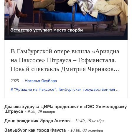
Эстетство уступает место скорби
В Гамбургской опере вышла «Ариадна
на Наксосе» Штрауса – Гофмансталя.
Новый спектакль Дмитрия Чернякова
посмотрела Наталья Якубова.
Наталья Якубова
2025
"Ариадна на Наксосе"
,
Гамбургская государственная опера
,
Два экс-худрука ЦИМа представят в «ГЭС-2» мелодраму
Штрауса
9:38, 29 января
День рождения Ирода Антипы
11:49, 19 ноября
Зальцбург как город Фауста
10:00, 08 октября