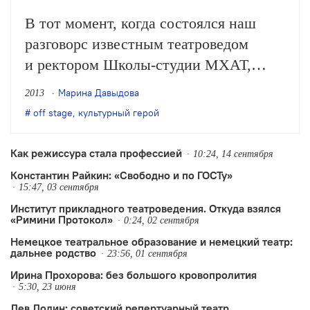
В тот момент, когда состоялся наш
разговорс известным театроведом
и ректором Школы-студии МХАТ,
было ничего не известно о его скорой
Марина Давыдова
2013
добровольной отставке. Поэтому
off stage
,
культурный герой
интервью получилось не итоговое,
а наоборот — полное надежд.
Как режиссура стала профессией
10:24, 14 сентября
Константин Райкин: «Свободно и по ГОСТу»
15:47, 03 сентября
Институт прикладного театроведения. Откуда взялся
«Римини Протокол»
0:24, 02 сентября
Немецкое театральное образование и немецкий театр:
дальнее родство
23:56, 01 сентября
Ирина Прохорова: без большого кровопролития
5:30, 23 июня
Лев Додин: советский репертуарный театр