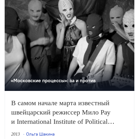
«Московские процессы»: за и против
В самом начале марта известный
швейцарский режиссер Мило Рау
и International Institute of Political
murder представили в Москве свой
Ольга Шакина
2013