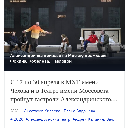
Александринка привезёт в Москву премьеры
Фокина, Кобелева, Павловой
С 17 по 30 апреля в МХТ имени
Чехова и в Театре имени Моссовета
пройдут гастроли Александринского
театра. В афише — две работы
Анастасия Киреева
Елена Алдашева
2026
Валерия Фокина, в том числе
2026
,
Александринский театр
,
Андрей Калинин
,
Валерий Фокин
новейшая премьера «РЕВИЗОР с