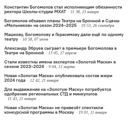
продолжением», а также спектакли
Константин Богомолов стал исполняющим обязанности
ректора Школы-студии МХАТ
Никиты Кобелева, Елены Павловой,…
11:38, 23 января
Богомолов объявил планы Театра на Бронной и Сцены
«Мельников» на сезон 2024–2025
19:53, 26 сентября
Машкову, Богомолову и Герасимову дали ещё по одному
театру
10:58, 07 июня
Александр Збруев сыграет в премьере Богомолова в
Театре на Бронной
13:05, 27 апреля
Стали известны имена экспертов «Золотой Маски» в
сезоне 2023–2024
9:04, 13 марта
Новая «Золотая Маска» опубликовала состав жюри
2024 года
12:42, 21 января
Для выдвижения на «Золотую Маску» потребуется
одобрение региональных СТД и минкультов
11:43, 21 января
Новая «Золотая Маска» не привезёт спектакли
конкурсной программы в Москву
19:01, 11 января