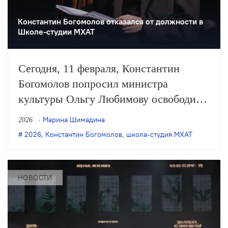
Константин Богомолов отказался от должности в
Школе-студии МХАТ
Сегодня, 11 февраля, Константин
Богомолов попросил министра
культуры Ольгу Любимову освободить
его от должности и.о. ректора Школы-
Марина Шимадина
2026
студии МХАТ. Об этом режиссёр
2026
,
Константин Богомолов
,
школа-студия МХАТ
сообщил в своём телеграм-канале.
НОВОСТИ