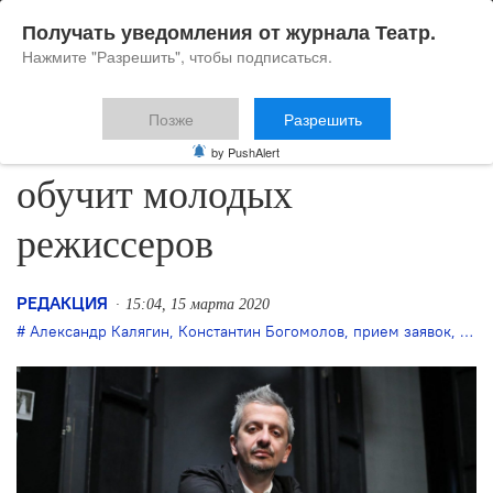
Получать уведомления от журнала Театр.
Нажмите "Разрешить", чтобы подписаться.
Позже
Разрешить
Константин Богомолов
by PushAlert
обучит молодых
режиссеров
РЕДАКЦИЯ
15:04, 15 марта 2020
Александр Калягин
,
Константин Богомолов
,
прием заявок
,
стаж