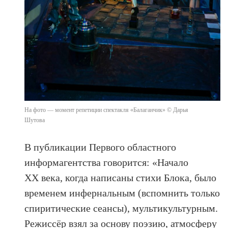
На фото — момент репетиции спектакля «Балаганчик» © Дарья
Шутова
В публикации Первого областного
информагентства говорится: «Начало
XX века, когда написаны стихи Блока, было
временем инфернальным (вспомнить только
спиритические сеансы), мультикультурным.
Режиссёр взял за основу поэзию, атмосферу