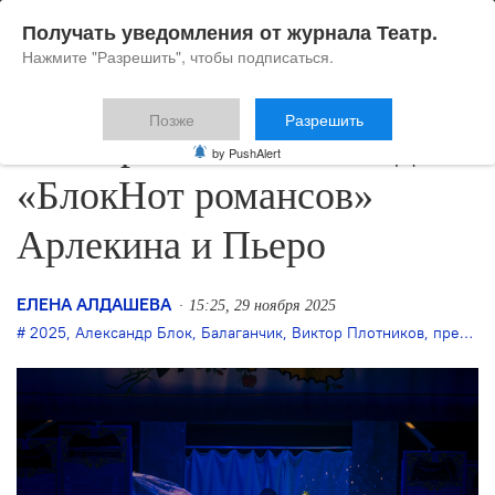
Получать уведомления от журнала Театр.
Нажмите "Разрешить", чтобы подписаться.
Позже
Разрешить
Виктор Плотников создаёт
by PushAlert
«БлокНот романсов»
Арлекина и Пьеро
ЕЛЕНА АЛДАШЕВА
15:25, 29 ноября 2025
2025
,
Александр Блок
,
Балаганчик
,
Виктор Плотников
,
премьера