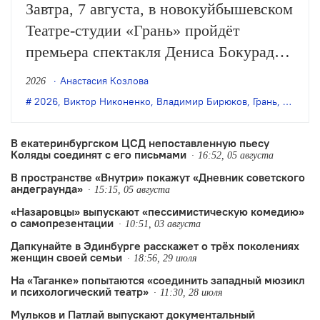
Завтра, 7 августа, в новокуйбышевском
Театре-студии «Грань» пройдёт
премьера спектакля Дениса Бокурадзе
«Жили-были» по пьесе Владимира
Анастасия Козлова
2026
Бирюкова.
2026
,
Виктор Никоненко
,
Владимир Бирюков
,
Грань
,
Денис 
В екатеринбургском ЦСД непоставленную пьесу
Коляды соединят с его письмами
16:52, 05 августа
В пространстве «Внутри» покажут «Дневник советского
андеграунда»
15:15, 05 августа
«Назаровцы» выпускают «пессимистическую комедию»
о самопрезентации
10:51, 03 августа
Дапкунайте в Эдинбурге расскажет о трёх поколениях
женщин своей семьи
18:56, 29 июля
На «Таганке» попытаются «соединить западный мюзикл
и психологический театр»
11:30, 28 июля
Мульков и Патлай выпускают документальный