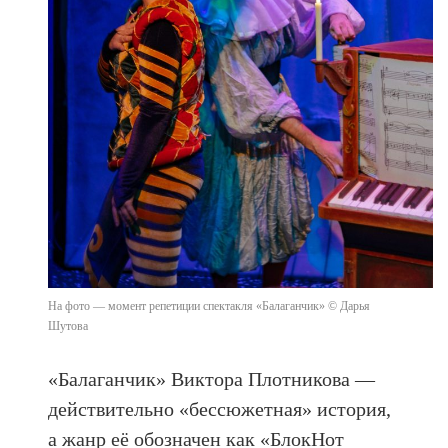
На фото — момент репетиции спектакля «Балаганчик» © Дарья
Шутова
«Балаганчик» Виктора Плотникова —
действительно «бессюжетная» история,
а жанр её обозначен как «БлокНот