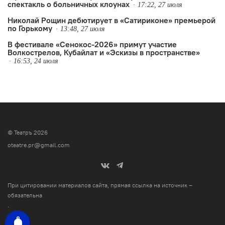
спектакль о больничных клоунах
17:22, 27 июля
Николай Рощин дебютирует в «Сатириконе» премьерой
по Горькому
13:48, 27 июля
В фестивале «Сенокос-2026» примут участие
Волкострелов, Кубайлат и «Эскизы в пространстве»
16:53, 24 июля
© Театръ 2026
oteatre.pr@gmail.com
При цитировании материалов сайта, прямая ссылка на источник –
обязательна
.