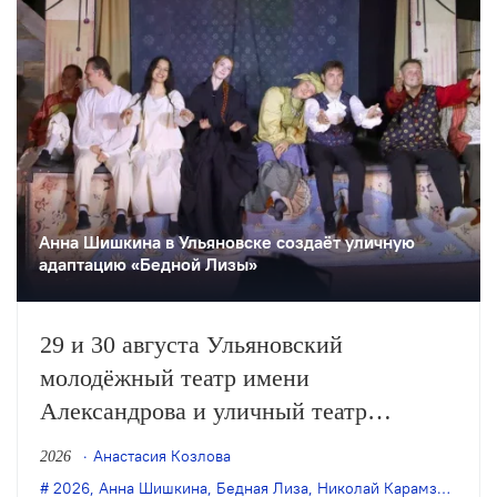
Анна Шишкина в Ульяновске создаëт уличную
адаптацию «Бедной Лизы»
29 и 30 августа Ульяновский
молодёжный театр имени
Александрова и уличный театр
«Странствующие куклы господина
Анастасия Козлова
2026
Пэжо» из Санкт-Петербурга покажут
2026
,
Анна Шишкина
,
Бедная Лиза
,
Николай Карамзин
,
пре