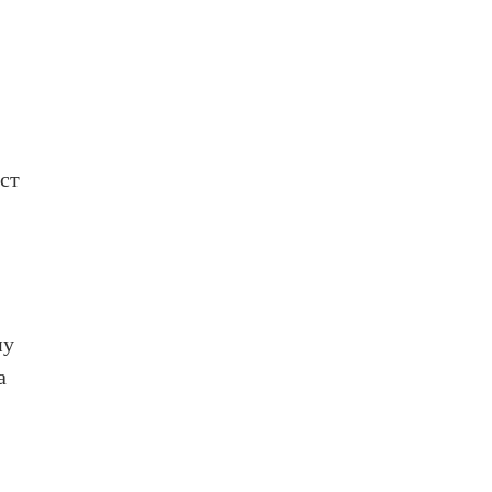
ст
ну
а