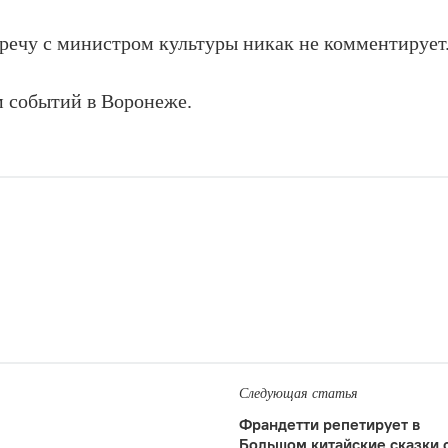
речу с министром культуры никак не комментирует
м событий в Воронеже.
Следующая статья
Франдетти репетирует в
Большом китайские сказки 