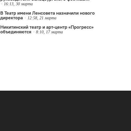
16:13, 30 марта
В Театр имени Ленсовета назначили нового
директора
12:58, 21 марта
Никитинский театр и арт-центр «Прогресс»
объединяются
8:10, 17 марта
Бычков
,
Никитинский театр
,
Платоновский фестиваль искусств
,
теат