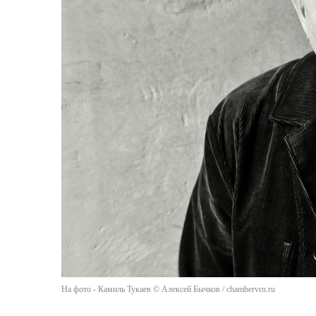
На фото - Камиль Тукаев © Алексей Бычков / chambervrn.ru