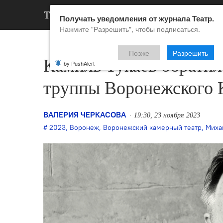
АРХИВ
НОВ
Получать уведомления от журнала Театр.
Нажмите "Разрешить", чтобы подписаться.
Позже
Разрешить
Камиль Тукаев обратил
by PushAlert
труппы Воронежского 
ВАЛЕРИЯ ЧЕРКАСОВА
19:30, 23 ноября 2023
2023
,
Воронеж
,
Воронежский камерный театр
,
Миха