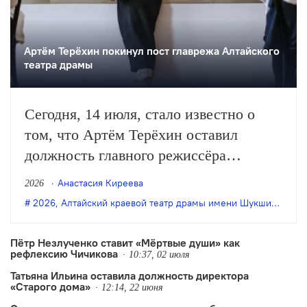
Артём Терёхин покинул пост главрежа Алтайского
театра драмы
Сегодня, 14 июля, стало известно о
том, что Артём Терёхин оставил
должность главного режиссёра
Алтайского краевого театра драмы
Анастасия Киреева
2026
имени Шукшина, которую занимал на
2026
,
Алтайский краевой театр драмы имени Шукшина
,
Арт
протяжении двух сезонов. Сообщение
об увольнении Терёхина опубликовал
Пётр Незлученко ставит «Мёртвые души» как
рефлексию Чичикова
портал «Барнаул Онлайн» с ссылкой
10:37, 02 июля
Татьяна Ильина оставила должность директора
на пресс-службу театра.
«Старого дома»
12:14, 22 июня