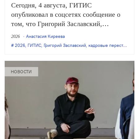
Сегодня, 4 августа, ГИТИС
опубликовал в соцсетях сообщение о
том, что Григорий Заславский,
занимавший пост ректора с 2016 года,
Анастасия Киреева
2026
оставил свою должность.
2026
,
ГИТИС
,
Григорий Заславский
,
кадровые перестановки
НОВОСТИ