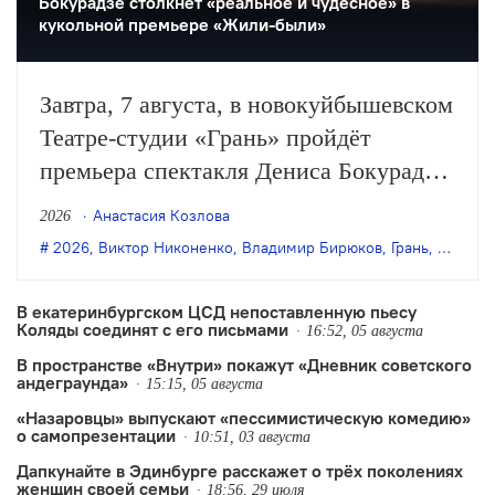
Бокурадзе столкнëт «реальное и чудесное» в
кукольной премьере «Жили-были»
Завтра, 7 августа, в новокуйбышевском
Театре-студии «Грань» пройдёт
премьера спектакля Дениса Бокурадзе
«Жили-были» по пьесе Владимира
Анастасия Козлова
2026
Бирюкова.
2026
,
Виктор Никоненко
,
Владимир Бирюков
,
Грань
,
Денис 
В екатеринбургском ЦСД непоставленную пьесу
Коляды соединят с его письмами
16:52, 05 августа
В пространстве «Внутри» покажут «Дневник советского
андеграунда»
15:15, 05 августа
«Назаровцы» выпускают «пессимистическую комедию»
о самопрезентации
10:51, 03 августа
Дапкунайте в Эдинбурге расскажет о трёх поколениях
женщин своей семьи
18:56, 29 июля