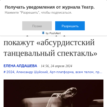
Получать уведомления от журнала Театр.
Нажмите "Разрешить", чтобы подписаться.
Позже
Разрешить
На «Арт-платформе»
by PushAlert
покажут «абсурдистский
танцевальный спектакль»
ЕЛЕНА АЛДАШЕВА
14:56, 24 апреля 2024
2024
,
Александр Шуйский
,
Арт-платформа
,
всем телом
,
премьера