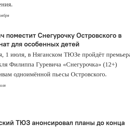
ения.
ноября
ич поместит Снегурочку Островского в
нат для особенных детей
я, 1 июля, в Няганском ТЮЗе пройдёт премьер
кля Филиппа Гуревича «Снегурочка» (12+)
ивам одноимённой пьесы Островского.
июля
ский ТЮЗ анонсировал планы до конца