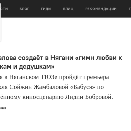
ОСТИ
БЛОГ
ГИДЫ
БЛИЦ
РЕКОМЕНДАЦИИ
лова создаёт в Нягани «гимн любви к
кам и дедушкам»
я в Няганском ТЮЗе пройдёт премьера
кля Сойжин Жамбаловой «Бабуся» по
ённому киносценарию Лидии Бобровой.
июня