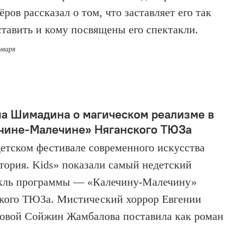
ров рассказал о том, что заставляет его так
ставить и кому посвящены его спектакли.
нваря
а Шимадина о магическом реализме в
чине-Малечине» Няганского ТЮЗа
 детском фестивале современного искусства
тория. Kids» показали самый недетский
кль программы — «Калечину-Малечину»
кого ТЮЗа. Мистический хоррор Евгении
овой Сойжин Жамбалова поставила как роман