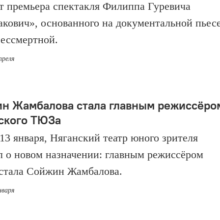
т премьера спектакля Филиппа Гуревича
кович», основанного на документальной пьес
ессмертной.
преля
н Жамбалова стала главным режиссёро
ского ТЮЗа
 13 января, Няганский театр юного зрителя
л о новом назначении: главным режиссёром
 стала Сойжин Жамбалова.
нваря