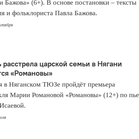
и Бажова» (6+). В основе постановки – тексты
ля и фольклориста Павла Бажова.
октября
ь расстрела царской семьи в Нягани
тся «Романовы»
я в Няганском ТЮЗе пройдёт премьера
кля Марии Романовой «Романовы» (12+) по пье
Исаевой.
июля