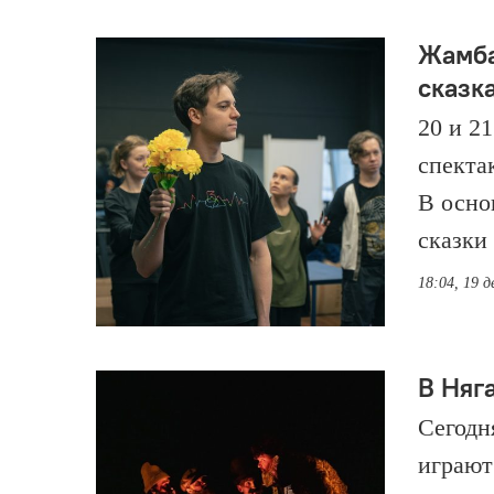
Жамба
сказк
20 и 2
спекта
В осно
сказки
18:04, 19 д
В Няг
Сегодн
играют