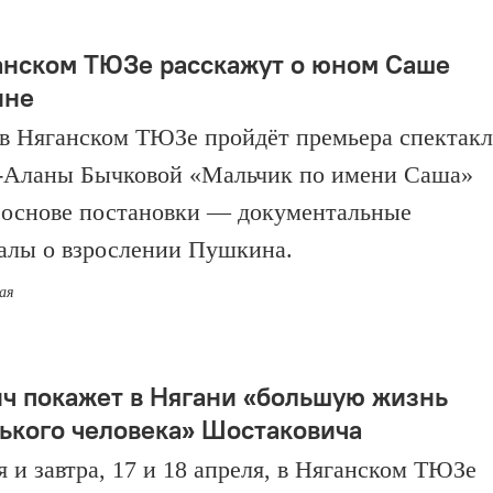
анском ТЮЗе расскажут о юном Саше
ине
 в Няганском ТЮЗе пройдёт премьера спектакл
Аланы Бычковой «Мальчик по имени Саша»
В основе постановки — документальные
алы о взрослении Пушкина.
мая
ич покажет в Нягани «большую жизнь
ького человека» Шостаковича
я и завтра, 17 и 18 апреля, в Няганском ТЮЗе