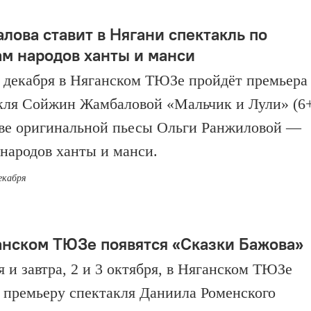
лова ставит в Нягани спектакль по
ам народов ханты и манси
1 декабря в Няганском ТЮЗе пройдёт премьера
кля Сойжин Жамбаловой «Мальчик и Лули» (6+
ве оригинальной пьесы Ольги Ранжиловой —
 народов ханты и манси.
екабря
анском ТЮЗе появятся «Сказки Бажова»
я и завтра, 2 и 3 октября, в Няганском ТЮЗе
 премьеру спектакля Даниила Роменского