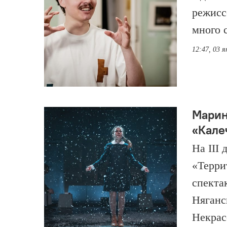
режиссё
много 
12:47, 03 я
Марин
«Кале
На III
«Терри
спекта
Няганс
Некрас