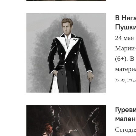
В Няг
Пушк
24 мая
Марии-
(6+). 
матери
17:47, 20 
Гурев
мален
Сегодн