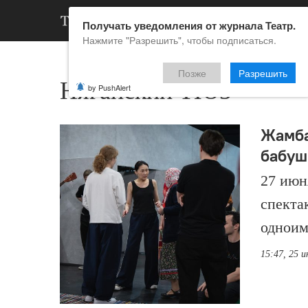
АРХИВ
НОВ
Получать уведомления от журнала Театр.
Нажмите "Разрешить", чтобы подписаться.
Позже
Разрешить
Няганский ТЮЗ
by PushAlert
Жамба
бабуш
27 июн
спекта
одноим
15:47, 25 