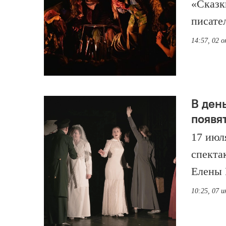
«Сказк
писате
14:57, 02 
В ден
появя
17 июл
спекта
Елены 
10:25, 07 