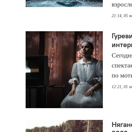
взросл
21:14, 05 
Гурев
интер
Сегодн
спекта
по мот
12:21, 01 
Няган