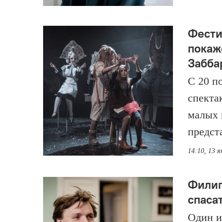
Фести
покаж
Забба
С 20 п
спекта
малых 
предст
14:10, 13 я
Филип
спаса
Один и