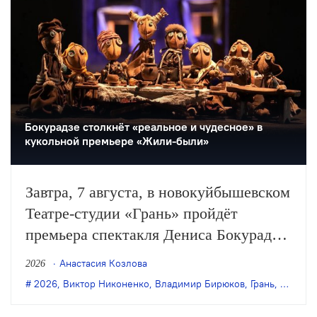
Бокурадзе столкнëт «реальное и чудесное» в
кукольной премьере «Жили-были»
Завтра, 7 августа, в новокуйбышевском
Театре-студии «Грань» пройдёт
премьера спектакля Дениса Бокурадзе
«Жили-были» по пьесе Владимира
Анастасия Козлова
2026
Бирюкова.
2026
,
Виктор Никоненко
,
Владимир Бирюков
,
Грань
,
Денис 