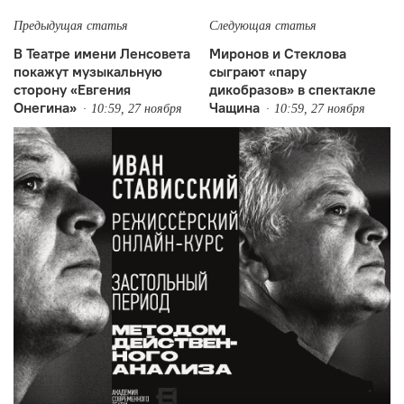
Предыдущая статья
Следующая статья
В Театре имени Ленсовета
Миронов и Стеклова
покажут музыкальную
сыграют «пару
сторону «Евгения
дикобразов» в спектакле
Онегина»
Чащина
10:59, 27 ноября
10:59, 27 ноября