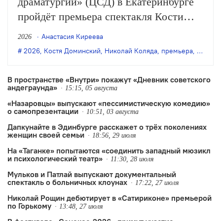
драматургии» (ЦСД) в Екатеринбурге
пройдёт премьера спектакля Кости
Доминского «Симонов и Кузнецов» по
Анастасия Киреева
2026
одноимённой пьесе Николая Коляды.
2026
,
Костя Доминский
,
Николай Коляда
,
премьера
,
Симоно
В пространстве «Внутри» покажут «Дневник советского
андеграунда»
15:15, 05 августа
«Назаровцы» выпускают «пессимистическую комедию»
о самопрезентации
10:51, 03 августа
Дапкунайте в Эдинбурге расскажет о трёх поколениях
женщин своей семьи
18:56, 29 июля
На «Таганке» попытаются «соединить западный мюзикл
и психологический театр»
11:30, 28 июля
Мульков и Патлай выпускают документальный
спектакль о больничных клоунах
17:22, 27 июля
Николай Рощин дебютирует в «Сатириконе» премьерой
по Горькому
13:48, 27 июля