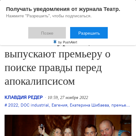
Получать уведомления от журнала Театр.
Нажмите "Разрешить", чтобы подписаться.
Позже
Разрешить
Ученики Муравицкого
by PushAlert
выпускают премьеру о
поиске правды перед
апокалипсисом
КЛАВДИЯ РЕДЕР
10:59, 27 ноября 2022
2022
,
DOC industrial
,
Евгения
,
Екатерина Шибаева
,
премьера
,
Т