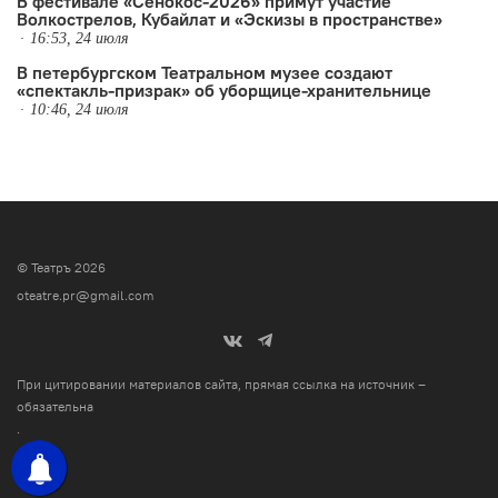
В фестивале «Сенокос-2026» примут участие
Волкострелов, Кубайлат и «Эскизы в пространстве»
16:53, 24 июля
В петербургском Театральном музее создают
«спектакль-призрак» об уборщице-хранительнице
10:46, 24 июля
© Театръ 2026
oteatre.pr@gmail.com
При цитировании материалов сайта, прямая ссылка на источник –
обязательна
.