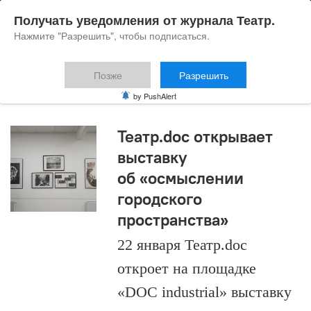
Получать уведомления от журнала Театр.
Нажмите "Разрешить", чтобы подписаться.
Позже
Разрешить
DOC industrial
by PushAlert
Театр.doc открывает
выставку
об «осмыслении
городского
пространства»
22 января Театр.doc
откроет на площадке
«DOC industrial» выставку