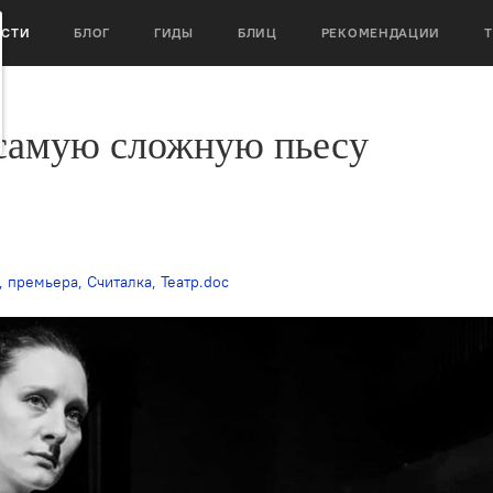
ОСТИ
БЛОГ
ГИДЫ
БЛИЦ
РЕКОМЕНДАЦИИ
«самую сложную пьесу
,
премьера
,
Считалка
,
Театр.doc