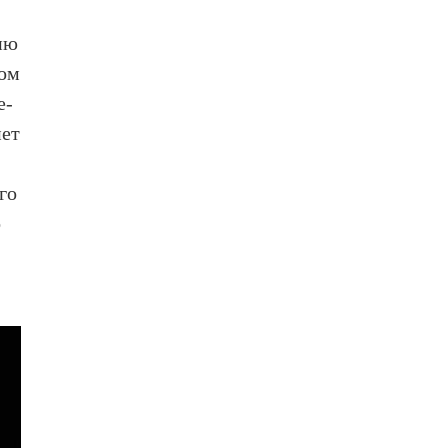
ию
том
е-
нет
го
о