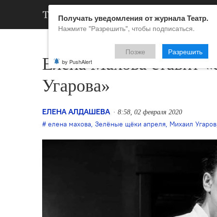
АРХИВ
НОВ
Получать уведомления от журнала Театр.
Нажмите "Разрешить", чтобы подписаться.
Позже
Разрешить
Елена Махова ставит 
by PushAlert
Угарова»
ЕЛЕНА АЛДАШЕВА
8:58, 02 февраля 2020
елена махова
,
Зелёные щёки апреля
,
Михаил Угаров