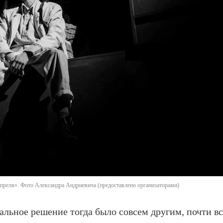
преля». Фото Александра Андриевича (предоставлено организаторами)
уальное решение тогда было совсем другим, почти в