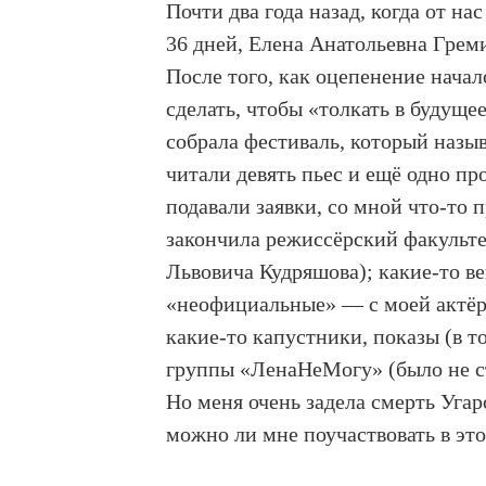
Почти два года назад, когда от н
36 дней, Елена Анатольевна Греми
После того, как оцепенение начал
сделать, чтобы «толкать в будущ
собрала фестиваль, который назы
читали девять пьес и ещё одно про
подавали заявки, со мной что-то 
закончила режиссёрский факульте
Львовича Кудряшова); какие-то в
«неофициальные» — с моей актёрс
какие-то капустники, показы (в т
группы «ЛенаНеМогу» (было не с
Но меня очень задела смерть Угаро
можно ли мне поучаствовать в эт