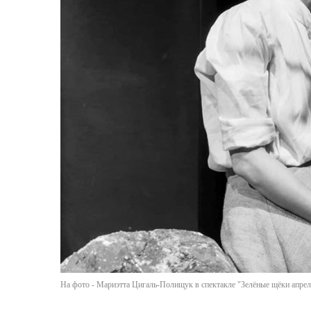
На фото - Мариэтта Цигаль-Полищук в спектакле "Зелёные щёки апрел