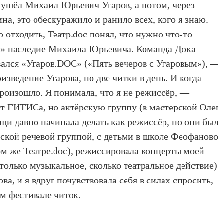
ас ушёл Михаил Юрьевич Угаров, а потом, через
на, это обескуражило и ранило всех, кого я знаю.
о отходить, Театр.doc понял, что нужно что-то
ее» наследие Михаила Юрьевича. Команда Дока
вался «Угаров.DOC» («Пять вечеров с Угаровым»), 
изведение Угарова, по две читки в день. И когда
произошло. Я понимала, что я не режиссёр, —
т ГИТИСа, но актёрскую группу (в мастерской Оле
ещи давно начинала делать как режиссёр, но они бы
кой речевой группой, с детьми в школе Феофаново
ом же Театре.doc), режиссировала концерты моей
только музыкальное, сколько театральное действие
ва, и я вдруг почувствовала себя в силах спросить,
ом фестивале читок.