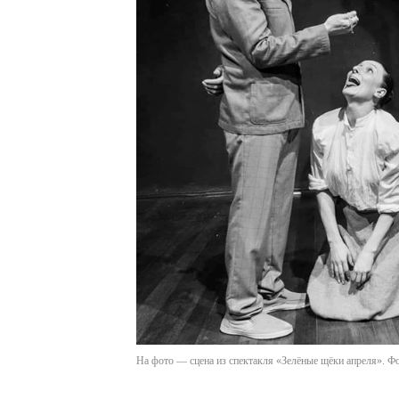
На фото — сцена из спектакля «Зелёные щёки апреля». Ф