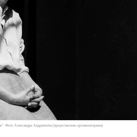
я". Фото Александра Андриевича (предоставлено организаторами)