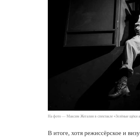
На фото — Максим Жегалин в спектакле «Зелёные щёки а
В итоге, хотя режиссёрское и виз