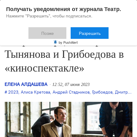
Получать уведомления от журнала Театр.
Нажмите "Разрешить", чтобы подписаться.
Позже
Разрешить
Пётр Скворцов сыграет
by PushAlert
Тынянова и Грибоедова в
«киноспектакле»
ЕЛЕНА АЛДАШЕВА
12:52, 07 июня 2023
2023
,
Алиса Кретова
,
Андрей Стадников
,
Грибоедов
,
Дмитрий Власик