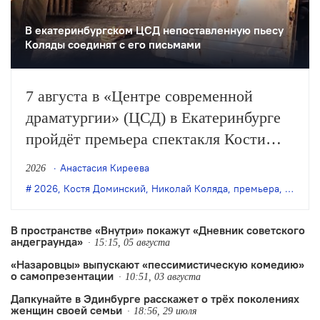
В екатеринбургском ЦСД непоставленную пьесу
Коляды соединят с его письмами
7 августа в «Центре современной
драматургии» (ЦСД) в Екатеринбурге
пройдёт премьера спектакля Кости
Доминского «Симонов и Кузнецов» по
Анастасия Киреева
2026
одноимённой пьесе Николая Коляды.
2026
,
Костя Доминский
,
Николай Коляда
,
премьера
,
Симоно
В пространстве «Внутри» покажут «Дневник советского
андеграунда»
15:15, 05 августа
«Назаровцы» выпускают «пессимистическую комедию»
о самопрезентации
10:51, 03 августа
Дапкунайте в Эдинбурге расскажет о трёх поколениях
женщин своей семьи
18:56, 29 июля