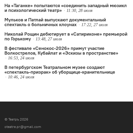
На «Таганке» попытаются «соединить западный мюзикл
и психологический театр»
11:30, 28 июля
Мульков и Патлай выпускают документальный
спектакль о больничных клоунах
17:22, 27 июля
Николай Рощин дебютирует в «Сатириконе» премьерой
по Горькому
13:48, 27 июля
В фестивале «Сенокос-2026» примут участие
Волкострелов, Кубайлат и «Эскизы в пространстве»
16:53, 24 июля
В петербургском Театральном музее создают
«спектакль-призрак» об уборщице-хранительнице
10:46, 24 июля
© Театръ 2026
oteatre.pr@gmail.com