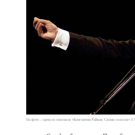
На фото – сцена из спектакля «Константин Райкин. Своим голосом» © ba