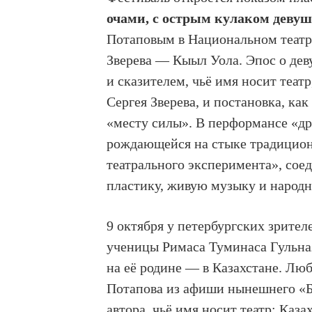
очами, с острым кулаком деву
Потаповым в Национальном театр
Зверева — Кыыл Уола. Эпос о дев
и сказителем, чьё имя носит теат
Сергея Зверева, и постановка, ка
«месту силы». В перформансе «др
рождающейся на стыке традицион
театрального эксперимента», со
пластику, живую музыку и народн
9 октября у петербургских зрител
ученицы Римаса Туминаса Гульн
на её родине — в Казахстане. Люб
Потапова из афиши нынешнего «Ба
автора, чьё имя носит театр: Каз