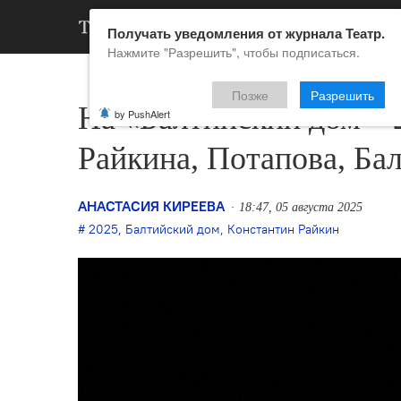
АРХИВ
НОВ
Получать уведомления от журнала Театр.
Нажмите "Разрешить", чтобы подписаться.
Позже
Разрешить
На «Балтийский дом – 
by PushAlert
Райкина, Потапова, Ба
АНАСТАСИЯ КИРЕЕВА
18:47, 05 августа 2025
2025
,
Балтийский дом
,
Константин Райкин