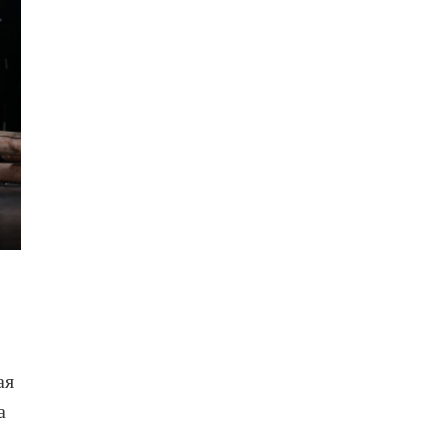
а
ая
а