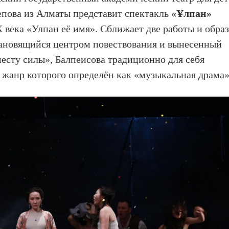
пова из Алматы представит спектакль
«Ұлпан»
 века «Улпан её имя». Сближает две работы и обра
ановящийся центром повествования и вынесенный
месту силы», Балпеисова традиционно для себя
, жанр которого определён как «музыкальная драма»