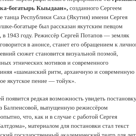
шка-богатырь Кыыдаан»,
созданного Сергеем
е танца Республики Саха (Якутия) имени Сергея
ушке-богатыре был рассказан якутским певцом
р, в 1943 году. Режиссёр Сергей Потапов — земляк
к говорится в анонсе, станет его обращением к личн
евний сюжет становится визуальной поэмой,
ных этнических мотивов и современного
единяя «шаманский ритм, архаичную и современную
ое якутское пение — тойук».
ей появится редкая возможность увидеть постановк
аз Балпеисовой, выпущенную режиссёром
опытно, что, как и в случае с работой Сергея
лтдома», материалом для постановки стал текст
ахский государственный академический театр для де