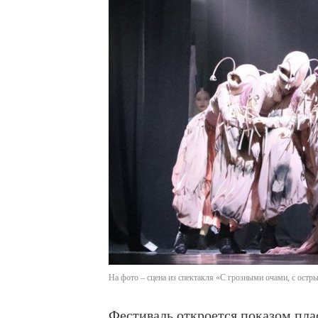
На фото – сцена из спектакля «С грозными очами, с остр
Фестиваль откроется показом пл