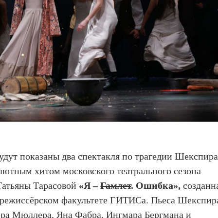
будут показаны два спектакля по трагедии Шекспир
лютным хитом московского театрального сезона
 Татьяны Тарасовой
«Я –
Гамлет
. Ошибка»,
созданн
а режиссёрском факультете ГИТИСа. Пьеса Шекспир
ера Мюллера, Яна Фабра, Ингмара Бергмана и