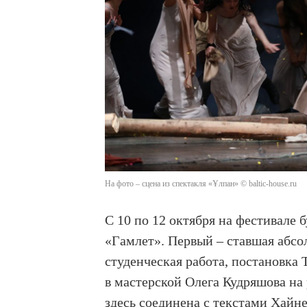
На фото – сцена из спектакля «Ұлпан» © baltic-house.ru
С 10 по 12 октября на фестивале 
«Гамлет». Первый – ставшая абсо
студенческая работа, постановка
в мастерской Олега Кудряшова н
здесь соединена с текстами Хайн