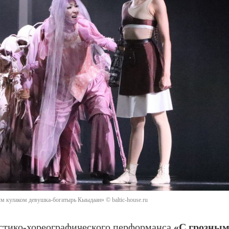
ым кулаком девушка-богатырь Кыыдаан» © baltic-house.ru
астико-хореографического перформанса
«С грозны