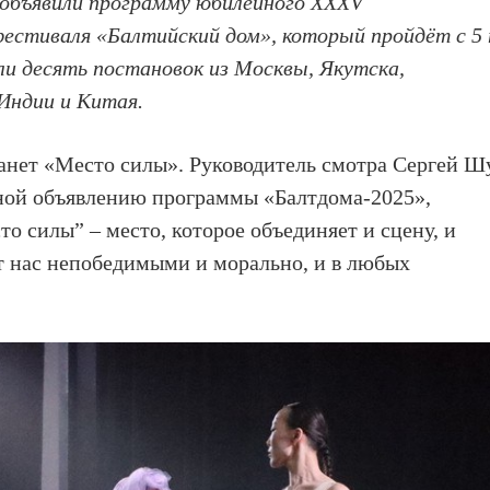
е объявили программу
юбилейного XXXV
стиваля «Балтийский дом», который пройдёт с 5 
и десять постановок из Москвы, Якутска,
 Индии и Китая.
танет «Место силы». Руководитель смотра Сергей Ш
ной объявлению программы «Балтдома-2025»,
о силы” – место, которое объединяет и сцену, и
ет нас непобедимыми и морально, и в любых
.