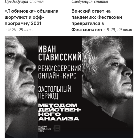
Предыдущая статья
Следующая статья
«Любимовка» объявила
Венский ответ на
шорт-лист и офф-
пандемию: Фествохен
программу 2021
превратился в
Фестмонатен
9:29, 29 июля
9:29, 29 июля