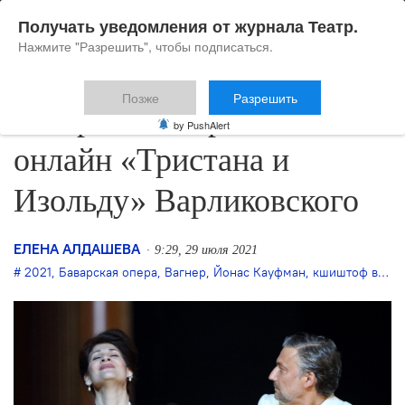
Получать уведомления от журнала Театр.
Нажмите "Разрешить", чтобы подписаться.
Позже
Разрешить
Баварская опера покажет
by PushAlert
онлайн «Тристана и
Изольду» Варликовского
ЕЛЕНА АЛДАШЕВА
9:29, 29 июля 2021
2021
,
Баварская опера
,
Вагнер
,
Йонас Кауфман
,
кшиштоф варликовский