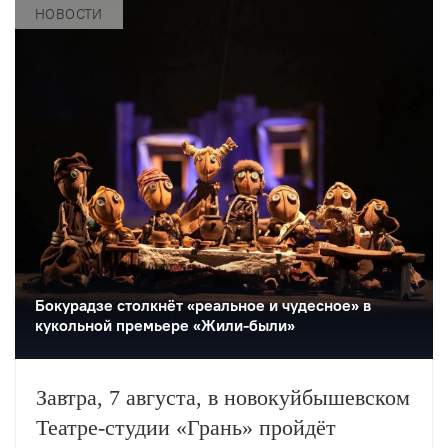
повести Карамзина. Постановка
НОВОСТИ
станет одним из центральных событий
театрального фестиваля «Шаг на
улицу».
Бокурадзе столкнëт «реальное и чудесное» в
кукольной премьере «Жили-были»
Завтра, 7 августа, в новокуйбышевском
Театре-студии «Грань» пройдёт