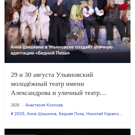
Анна Шишкина в Ульяновске создаëт уличную
адаптацию «Бедной Лизы»
29 и 30 августа Ульяновский
молодёжный театр имени
Александрова и уличный театр
«Странствующие куклы господина
Анастасия Козлова
2026
Пэжо» из Санкт-Петербурга покажут
2026
,
Анна Шишкина
,
Бедная Лиза
,
Николай Карамзин
,
пре
премьеру спектакля Анны Шишкиной
«Бедная Лиза» по одноимённой