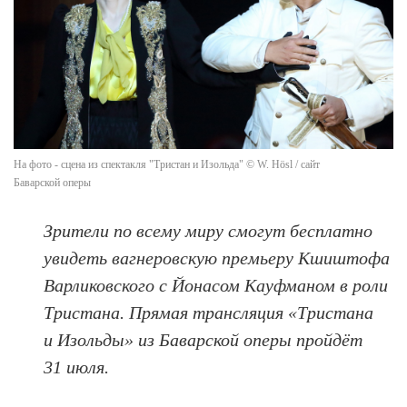
На фото - сцена из спектакля "Тристан и Изольда" © W. Hösl / сайт
Баварской оперы
Зрители по всему миру смогут бесплатно
увидеть вагнеровскую премьеру Кшиштофа
Варликовского с Йонасом Кауфманом в роли
Тристана. Прямая трансляция «Тристана
и Изольды» из Баварской оперы пройдёт
31 июля.