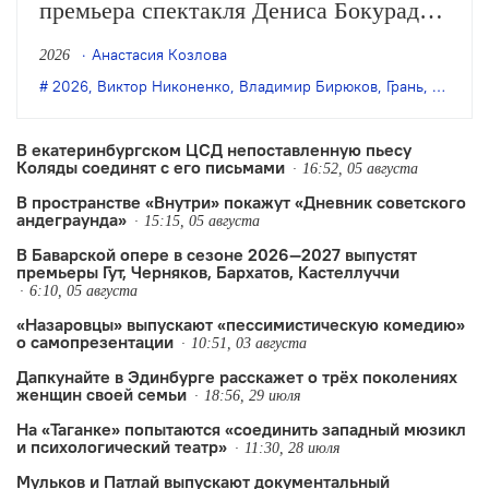
премьера спектакля Дениса Бокурадзе
«Жили-были» по пьесе Владимира
Анастасия Козлова
2026
Бирюкова.
2026
,
Виктор Никоненко
,
Владимир Бирюков
,
Грань
,
Денис 
В екатеринбургском ЦСД непоставленную пьесу
Коляды соединят с его письмами
16:52, 05 августа
В пространстве «Внутри» покажут «Дневник советского
андеграунда»
15:15, 05 августа
В Баварской опере в сезоне 2026—2027 выпустят
премьеры Гут, Черняков, Бархатов, Кастеллуччи
6:10, 05 августа
«Назаровцы» выпускают «пессимистическую комедию»
о самопрезентации
10:51, 03 августа
Дапкунайте в Эдинбурге расскажет о трёх поколениях
женщин своей семьи
18:56, 29 июля
На «Таганке» попытаются «соединить западный мюзикл
и психологический театр»
11:30, 28 июля
Мульков и Патлай выпускают документальный