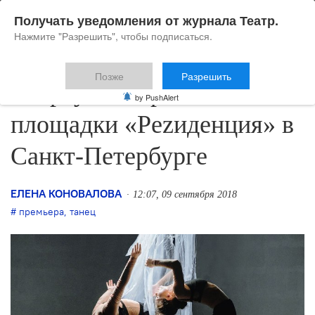
Получать уведомления от журнала Театр.
Нажмите "Разрешить", чтобы подписаться.
Позже
Разрешить
Стартует второй сезон
by PushAlert
площадки «Реzиденция» в
Санкт-Петербурге
ЕЛЕНА КОНОВАЛОВА
12:07, 09 сентября 2018
премьера
,
танец