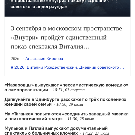
В пространстве «Внутри» покажут «Дневник
советского андеграунда»
3 сентября в московском пространстве
«Внутри» пройдёт единственный
показ спектакля Виталия
Рождественского «Дневник советского
Анастасия Киреева
2026
андеграунда» по книге Олега Цодикова
2026
,
Виталий Рождественский
,
Дневник советского андерграунда
«Дневник О.Ц.».
«Назаровцы» выпускают «пессимистическую комедию»
о самопрезентации
10:51, 03 августа
Дапкунайте в Эдинбурге расскажет о трёх поколениях
женщин своей семьи
18:56, 29 июля
На «Таганке» попытаются «соединить западный мюзикл
и психологический театр»
11:30, 28 июля
Мульков и Патлай выпускают документальный
спектакль о больничных клоунах
17:22, 27 июля