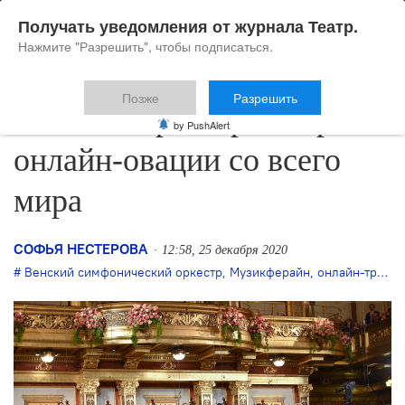
Получать уведомления от журнала Театр.
Нажмите "Разрешить", чтобы подписаться.
Позже
Разрешить
Венский оркестр соберет
by PushAlert
онлайн-овации со всего
мира
СОФЬЯ НЕСТЕРОВА
12:58, 25 декабря 2020
Венский симфонический оркестр
,
Музикферайн
,
онлайн-трансляции