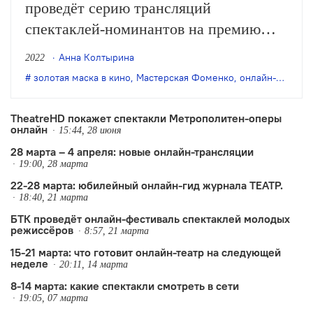
проведёт серию трансляций
спектаклей-номинантов на премию
2022 года, а также недавней премьеры
Анна Колтырина
2022
Театра имени Вахтангова — «Войны и
золотая маска в кино
,
Мастерская Фоменко
,
онлайн-трансляции
мира» Римаса Туминаса.
TheatreHD покажет спектакли Метрополитен-оперы
онлайн
15:44, 28 июня
28 марта – 4 апреля: новые онлайн-трансляции
19:00, 28 марта
22-28 марта: юбилейный онлайн-гид журнала ТЕАТР.
18:40, 21 марта
БТК проведёт онлайн-фестиваль спектаклей молодых
режиссёров
8:57, 21 марта
15-21 марта: что готовит онлайн-театр на следующей
неделе
20:11, 14 марта
8-14 марта: какие спектакли смотреть в сети
19:05, 07 марта