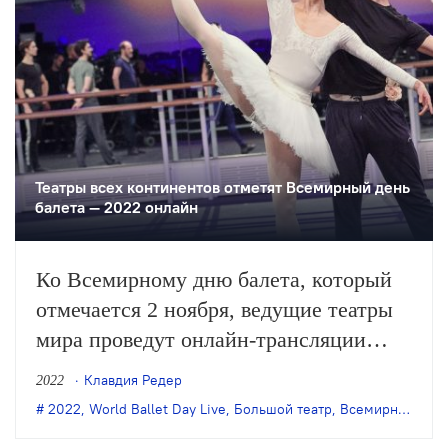
Театры всех континентов отметят Всемирный день
балета — 2022 онлайн
Ко Всемирному дню балета, который
отмечается 2 ноября, ведущие театры
мира проведут онлайн-трансляции
представлений и репетиций.
Клавдия Редер
2022
2022
,
World Ballet Day Live
,
Большой театр
,
Всемирный день балета