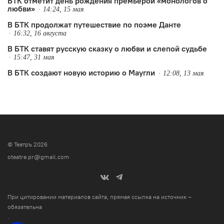
БТК отметит день рождения премьерой «монологов о
любви»
14:24, 15 мая
В БТК продолжат путешествие по поэме Данте
16:32, 16 августа
В БТК ставят русскую сказку о любви и слепой судьбе
15:47, 31 мая
В БТК создают новую историю о Маугли
12:08, 13 мая
© Театръ 2026
oteatre.pr@gmail.com
При цитировании материалов сайта, прямая ссылка на источник –
обязательна
.