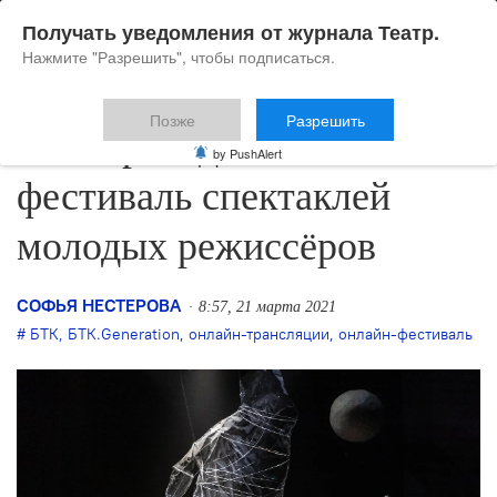
Получать уведомления от журнала Театр.
Нажмите "Разрешить", чтобы подписаться.
Позже
Разрешить
БТК проведёт онлайн-
by PushAlert
фестиваль спектаклей
молодых режиссёров
СОФЬЯ НЕСТЕРОВА
8:57, 21 марта 2021
БТК
,
БТК.Generation
,
онлайн-трансляции
,
онлайн-фестиваль