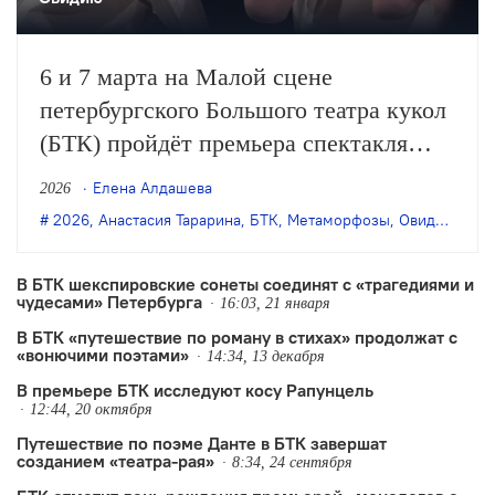
6 и 7 марта на Малой сцене
петербургского Большого театра кукол
(БТК) пройдёт премьера спектакля
Анастасии Тарариной «Овидий. Рок.
Елена Алдашева
2026
Метаморфозы» (16+).
2026
,
Анастасия Тарарина
,
БТК
,
Метаморфозы
,
Овидий
,
пре
В БТК шекспировские сонеты соединят с «трагедиями и
чудесами» Петербурга
16:03, 21 января
В БТК «путешествие по роману в стихах» продолжат с
«вонючими поэтами»
14:34, 13 декабря
В премьере БТК исследуют косу Рапунцель
12:44, 20 октября
Путешествие по поэме Данте в БТК завершат
созданием «театра-рая»
8:34, 24 сентября