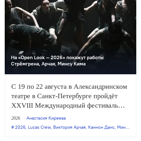
На «Open Look — 2026» покажут работы
Стрёмгрена, Арчая, Минсу Кима
С 19 по 22 августа в Александринском
театре в Санкт-Петербурге пройдёт
XXVIII Международный фестиваль
современного танца «Открытый
Анастасия Киреева
2026
взгляд» («Open Look»). В программе —
2026
,
Lucas Crew
,
Виктория Арчая
,
Каннон Данс
,
Минсу Ким
7 спектаклей российских и