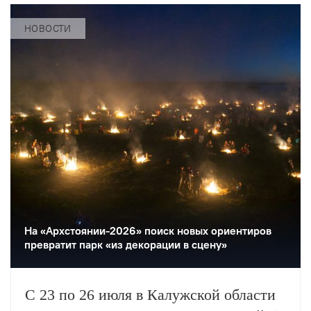
зарубежных коллективов, а также
мастер-классы и лаборатории.
НОВОСТИ
На «Архстоянии-2026» поиск новых ориентиров
превратит парк «из декорации в сцену»
С 23 по 26 июля в Калужской области