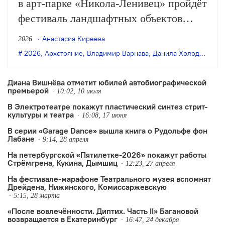
в арт-парке «Никола-Ленивец» пройдёт
фестиваль ландшафтных объектов
«Архстояние». В программе —
Анастасия Киреева
2026
музыкальные и культурные события:
2026
,
Архстояние
,
Владимир Варнава
,
Данила Холодков
,
пе
спектакли, перформансы, концерты.
Диана Вишнёва отметит юбилей автобиографической
премьерой
10:02, 10 июля
В Электротеатре покажут пластический синтез стрит-
культуры и театра
16:08, 17 июня
В серии «Garage Dance» вышла книга о Рудольфе фон
Лабане
9:14, 28 апреля
На петербургской «Пятилетке-2026» покажут работы
Стрёмгрена, Кукина, Дымшиц
12:23, 27 апреля
На фестивале-марафоне Театрального музея вспомнят
Дрейдена, Нижинского, Комиссаржевскую
5:15, 28 марта
«После вовлечённости. Диптих. Часть II» Багановой
возвращается в Екатеринбург
16:47, 24 декабря