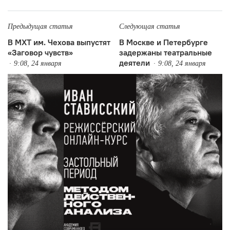
Предыдущая статья
Следующая статья
В МХТ им. Чехова выпустят
В Москве и Петербурге
«Заговор чувств»
задержаны театральные
деятели
9:08, 24 января
9:08, 24 января