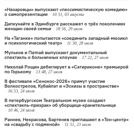
«Назаровцы» выпускают «пессимистическую комедию»
о самопрезентации
10:51, 03 августа
Дапкунайте в Эдинбурге расскажет о трёх поколениях
женщин своей семьи
18:56, 29 июля
На «Таганке» попытаются «соединить западный мюзикл
и психологический театр»
11:30, 28 июля
Мульков и Патлай выпускают документальный
спектакль о больничных клоунах
17:22, 27 июля
Николай Рощин дебютирует в «Сатириконе» премьерой
по Горькому
13:48, 27 июля
В фестивале «Сенокос-2026» примут участие
Волкострелов, Кубайлат и «Эскизы в пространстве»
16:53, 24 июля
В петербургском Театральном музее создают
«спектакль-призрак» об уборщице-хранительнице
10:46, 24 июля
Раннев, Некрасова, Бартенев приглашают в «Тон-центр»
на «свадьбу с подменой»
11:51, 23 июля