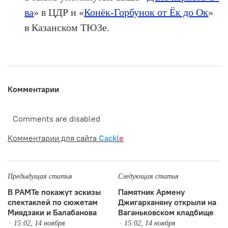
ва
» в ЦДР и «
Конёк-Горбунок от Ёк до Ок
»
в Казанском ТЮЗе.
Комментарии
Comments are disabled
Комментарии для сайта
Cackl
e
Предыдущая статья
Следующая статья
В РАМТе покажут эскизы
Памятник Армену
спектаклей по сюжетам
Джигарханяну открыли на
Миядзаки и Балабанова
Ваганьковском кладбище
15:02, 14 ноября
15:02, 14 ноября