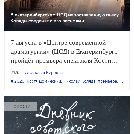
В екатеринбургском ЦСД непоставленную пьесу
Коляды соединят с его письмами
7 августа в «Центре современной
драматургии» (ЦСД) в Екатеринбурге
пройдёт премьера спектакля Кости
Доминского «Симонов и Кузнецов» по
Анастасия Киреева
2026
одноимённой пьесе Николая Коляды.
2026
,
Костя Доминский
,
Николай Коляда
,
премьера
,
Симоно
НОВОСТИ