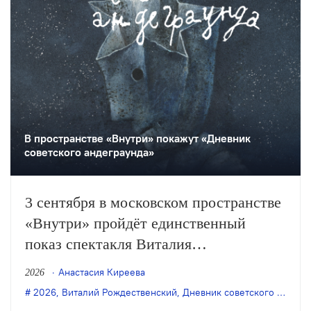
В пространстве «Внутри» покажут «Дневник
советского андеграунда»
3 сентября в московском пространстве
«Внутри» пройдёт единственный
показ спектакля Виталия
Рождественского «Дневник советского
Анастасия Киреева
2026
андеграунда» по книге Олега Цодикова
2026
,
Виталий Рождественский
,
Дневник советского андерграунда
«Дневник О.Ц.».