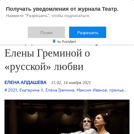
Получать уведомления от журнала Театр.
Нажмите "Разрешить", чтобы подписаться.
Позже
Разрешить
В ШДИ ставят пьесу
by PushAlert
Елены Греминой о
«русской» любви
ЕЛЕНА АЛДАШЕВА
15:02, 14 ноября 2021
2021
,
Екатерина II
,
Елена Гремина
,
Максим Иванов
,
премьера
,
Ш