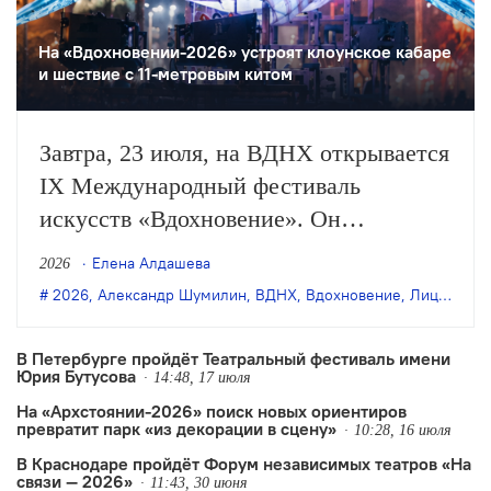
На «Вдохновении-2026» устроят клоунское кабаре
и шествие с 11-метровым китом
Завтра, 23 июля, на ВДНХ открывается
IX Международный фестиваль
искусств «Вдохновение». Он
продлится до 26 июля и объединит
Елена Алдашева
2026
спектакли разных форматов — от
2026
,
Александр Шумилин
,
ВДНХ
,
Вдохновение
,
Лицедеи
,
М
индийской и китайской хореографии
до многочасового перформанса по
В Петербурге пройдёт Театральный фестиваль имени
Юрия Бутусова
русской классике, концерты и другие
14:48, 17 июля
На «Архстоянии-2026» поиск новых ориентиров
события.
превратит парк «из декорации в сцену»
10:28, 16 июля
В Краснодаре пройдёт Форум независимых театров «На
связи — 2026»
11:43, 30 июня