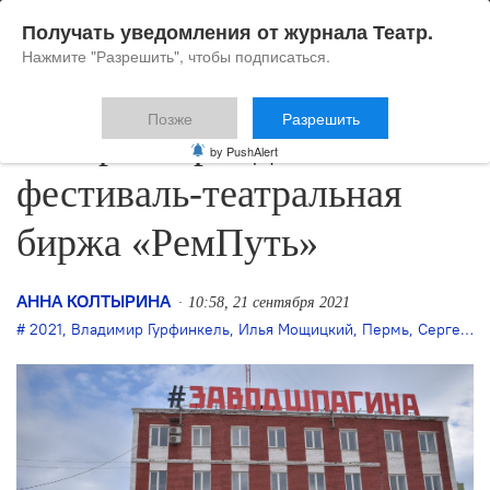
Получать уведомления от журнала Театр.
Нажмите "Разрешить", чтобы подписаться.
Позже
Разрешить
В Перми пройдёт
by PushAlert
фестиваль-театральная
биржа «РемПуть»
АННА КОЛТЫРИНА
10:58, 21 сентября 2021
2021
,
Владимир Гурфинкель
,
Илья Мощицкий
,
Пермь
,
Сергей Чехов