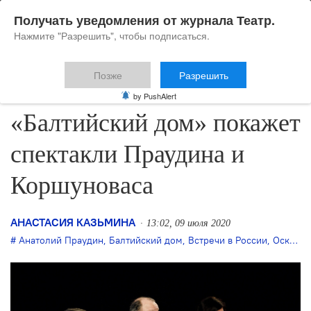
Получать уведомления от журнала Театр.
Нажмите "Разрешить", чтобы подписаться.
Позже
Разрешить
В новом сезоне
by PushAlert
«Балтийский дом» покажет
спектакли Праудина и
Коршуноваса
АНАСТАСИЯ КАЗЬМИНА
13:02, 09 июля 2020
Анатолий Праудин
,
Балтийский дом
,
Встречи в России
,
Оскарас Коршуновас