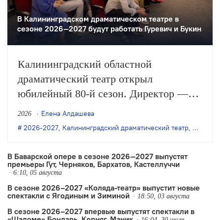
В Калининградском драматическом театре в
сезоне 2026—2027 будут работать Гуревич и Букин
Калининградский областной
драматический театр открыл
юбилейный 80-й сезон. Директор —
художественный руководитель театра
Елена Алдашева
2026
Александр Федоренко рассказал
2026-2027
,
Калининградский драматический театр
,
Марк Бу
на сборе труппы о ближайших планах
коллектива — намеченных до конца
В Баварской опере в сезоне 2026—2027 выпустят
премьеры Гут, Черняков, Бархатов, Кастеллуччи
календарного года премьерах и работе
6:10, 05 августа
над постановкой Марка Букина,
В сезоне 2026–2027 «Коляда-театр» выпустит новые
спектакли с Ягодиным и Зиминой
которую зрители увидят уже
18:50, 03 августа
в следующем, 81-м сезоне.
В сезоне 2026–2027 впервые выпустят спектакли в
«Шаломе» Бондарь, Корняг, Маник
16:04, 30 июля