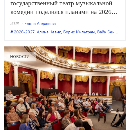
государственный театр музыкальной
комедии поделился планами на 2026
и 2027 годы, в числе которых —
Елена Алдашева
2026
премьеры постановок Бориса
2026-2027
,
Алина Чевик
,
Борис Мильграм
,
Вайк Сенте
,
Пете
Мильграма, Филиппа Разенкова, Вайка
Сенте и Алины Чевик, а также новый
формат работы: теперь в театре будут
НОВОСТИ
отдельные подразделения мюзикла
и оперетты с собственными
руководителями.