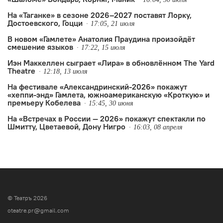
На «Таганке» в сезоне 2026–2027 поставят Лорку,
Достоевского, Гоцци
17:05, 21 июля
В новом «Гамлете» Анатолия Праудина произойдёт
смешение языков
17:22, 15 июля
Иэн Маккеллен сыграет «Лира» в обновлённом The Yard
Theatre
12:18, 13 июля
На фестивале «Александринский-2026» покажут
«хеппи-энд» Гамлета, южноамериканскую «Кроткую» и
премьеру Кобелева
15:45, 30 июня
На «Встречах в России — 2026» покажут спектакли по
Шмитту, Цветаевой, Дону Нигро
16:03, 08 апреля
© Театръ 2026
oteatre.pr@gmail.com