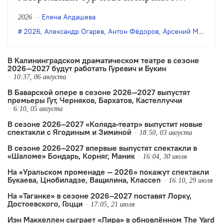
«Старого дома». Театр представит пять
Елена Алдашева
2026
спектаклей последних лет: в обеих
2026
,
Александр Огарев
,
Антон Фёдоров
,
Арсений Мещеряков
столицах покажут постановки Саши
Золотовицкого и Арсения Мещерякова,
В Калининградском драматическом театре в сезоне
2026—2027 будут работать Гуревич и Букин
а в Москве также можно будет
10:37, 06 августа
увидеть…
В Баварской опере в сезоне 2026—2027 выпустят
премьеры Гут, Черняков, Бархатов, Кастеллуччи
6:10, 05 августа
В сезоне 2026–2027 «Коляда-театр» выпустит новые
спектакли с Ягодиным и Зиминой
18:50, 03 августа
В сезоне 2026–2027 впервые выпустят спектакли в
«Шаломе» Бондарь, Корняг, Маник
16:04, 30 июля
На «Уральском променаде — 2026» покажут спектакли
Букаева, Цнобиладзе, Ващилина, Классеп
16:10, 29 июля
На «Таганке» в сезоне 2026–2027 поставят Лорку,
Достоевского, Гоцци
17:05, 21 июля
Иэн Маккеллен сыграет «Лира» в обновлённом The Yard