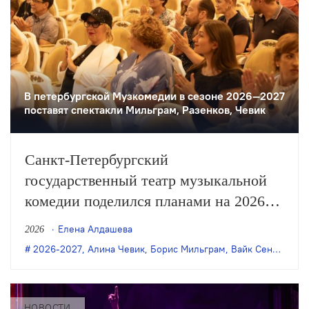
В петербургской Музкомедии в сезоне 2026—2027
поставят спектакли Мильграм, Разенков, Чевик
Санкт-Петербургский
государственный театр музыкальной
комедии поделился планами на 2026
и 2027 годы, в числе которых —
Елена Алдашева
2026
премьеры постановок Бориса
2026-2027
,
Алина Чевик
,
Борис Мильграм
,
Вайк Сенте
,
Пете
Мильграма, Филиппа Разенкова, Вайка
Сенте и Алины Чевик, а также новый
формат работы: теперь в театре будут
НОВОСТИ