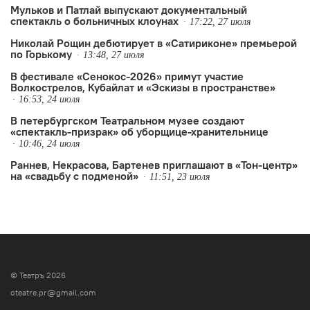
Мульков и Патлай выпускают документальный
спектакль о больничных клоунах
17:22, 27 июля
Николай Рощин дебютирует в «Сатириконе» премьерой
по Горькому
13:48, 27 июля
В фестивале «Сенокос-2026» примут участие
Волкострелов, Кубайлат и «Эскизы в пространстве»
16:53, 24 июля
В петербургском Театральном музее создают
«спектакль-призрак» об уборщице-хранительнице
10:46, 24 июля
Раннев, Некрасова, Бартенев приглашают в «Тон-центр»
на «свадьбу с подменой»
11:51, 23 июля
© Театръ 2026
oteatre.pr@gmail.com