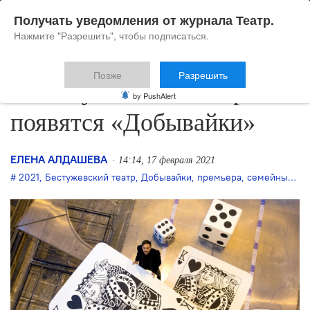
Получать уведомления от журнала Театр.
Нажмите "Разрешить", чтобы подписаться.
Позже
Разрешить
В Бестужевском театре
by PushAlert
появятся «Добывайки»
ЕЛЕНА АЛДАШЕВА
14:14, 17 февраля 2021
2021
,
Бестужевский театр
,
Добывайки
,
премьера
,
семейный спектакль