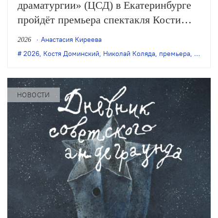
драматургии» (ЦСД) в Екатеринбурге
пройдёт премьера спектакля Кости
Доминского «Симонов и Кузнецов» по
Анастасия Киреева
2026
одноимённой пьесе Николая Коляды.
2026
,
Костя Доминский
,
Николай Коляда
,
премьера
,
Симоно
НОВОСТИ