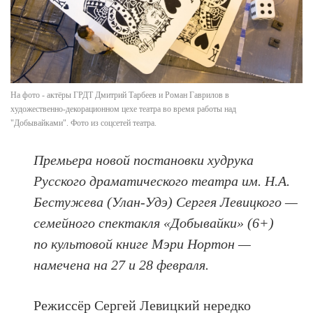
На фото - актёры ГРДТ Дмитрий Тарбеев и Роман Гаврилов в
художественно-декорационном цехе театра во время работы над
"Добывайками". Фото из соцсетей театра.
Премьера новой постановки худрука
Русского драматического театра им. Н.А.
Бестужева (Улан-Удэ) Сергея Левицкого —
семейного спектакля «Добывайки» (6+)
по культовой книге Мэри Нортон —
намечена на 27 и 28 февраля.
Режиссёр Сергей Левицкий нередко