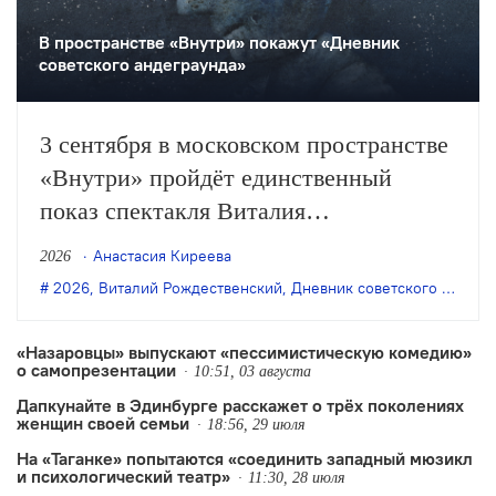
В пространстве «Внутри» покажут «Дневник
советского андеграунда»
3 сентября в московском пространстве
«Внутри» пройдёт единственный
показ спектакля Виталия
Рождественского «Дневник советского
Анастасия Киреева
2026
андеграунда» по книге Олега Цодикова
2026
,
Виталий Рождественский
,
Дневник советского андерграунда
«Дневник О.Ц.».
«Назаровцы» выпускают «пессимистическую комедию»
о самопрезентации
10:51, 03 августа
Дапкунайте в Эдинбурге расскажет о трёх поколениях
женщин своей семьи
18:56, 29 июля
На «Таганке» попытаются «соединить западный мюзикл
и психологический театр»
11:30, 28 июля