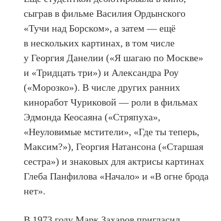
сыграв в фильме Василия Ордынского
«Тучи над Борском», а затем — ещё
в нескольких картинах, в том числе
у Георгия Данелии («Я шагаю по Москве»
и «Тридцать три») и Александра Роу
(«Морозко»). В числе других ранних
киноработ Чуриковой — роли в фильмах
Эдмонда Кеосаяна («Стряпуха»,
«Неуловимые мстители», «Где ты теперь,
Максим?»), Георгия Натансона («Старшая
сестра») и знаковых для актрисы картинах
Глеба Панфилова «Начало» и «В огне брода
нет».
В 1973 году Марк Захаров пригласил