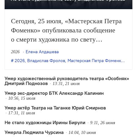
Сегодня, 25 июля, «Мастерская Петра
Фоменко» опубликовала сообщение
о смерти художника по свету
Владислава Фролова. С этим театром
Елена Алдашева
2026
Фролов сотрудничал более четверти
2026
,
Владислав Фролов
,
Мастерская Петра Фоменко
,
утрат
века.
Умер художественный руководитель театра «Особняк»
Дмитрий Поднозов
13:31, 21 июля
Умер экс-директор БТК Александр Калинин
10:56, 15 июля
Умер актёр Театра на Таганке Юрий Смирнов
17:31, 11 июля
Не стало художницы Ирины Бирули
9:11, 26 июня
Умерла Людмила Чурсина
14:04, 10 июня