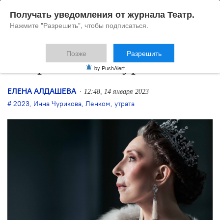
Получать уведомления от журнала Театр.
Нажмите "Разрешить", чтобы подписаться.
Позже
Разрешить
Умерла Инна Чурикова
by PushAlert
ЕЛЕНА АЛДАШЕВА
12:48, 14 января 2023
2023
,
Инна Чурикова
,
Ленком
,
утрата