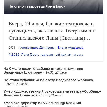
Не стало театроведа Ланы Гарон
Вчера, 29 июля, близкие театроведа и
публициста, экс-завлита Театра имени
Станиславского Ланы (Светланы)
Гарон опубликовали сообщение о её
Александра Денисова
Елена Алдашева
2026
смерти на странице Гарон в соцсетях.
2026
,
Лана Гарон
,
театральный критик
,
утрата
Ей было 85 лет.
На Смоленском кладбище открыли памятник
Владимиру Шклярову
16:36, 27 июля
Не стало художника по свету Владислава Фролова
16:38, 25 июля
Умер художественный руководитель театра «Особняк»
Дмитрий Поднозов
13:31, 21 июля
Умер экс-директор БТК Александр Калинин
10:56, 15 июля