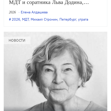
МДТ и соратника Льва Додина,
заслуженного деятеля искусств России
Елена Алдашева
2026
Михаила Стронина. О смерти
2026
,
МДТ
,
Михаил Стронин
,
Петербург
,
утрата
Стронина сообщили нашей редакции
его близкие.
НОВОСТИ