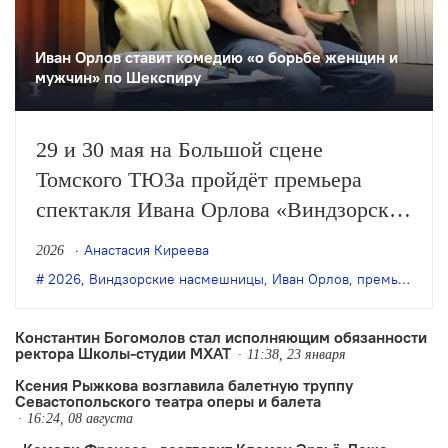
Иван Орлов ставит комедию «о борьбе женщин и
мужчин» по Шекспиру
29 и 30 мая на Большой сцене
Томского ТЮЗа пройдёт премьера
спектакля Ивана Орлова «Виндзорские
насмешницы» по одноимённой
Анастасия Киреева
2026
комедии Уильяма Шекспира.
2026
,
Виндзорские насмешницы
,
Иван Орлов
,
премьера
,
То
Константин Богомолов стал исполняющим обязанности
ректора Школы-студии МХАТ
11:38, 23 января
Ксения Рыжкова возглавила балетную труппу
Севастопольского театра оперы и балета
16:24, 08 августа