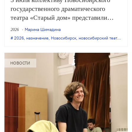
государственного драматического
театра «Старый дом» представили
нового директора. Им стал Юрий
Марина Шимадина
2026
Яшкин, ранее работавший в
2026
,
назначение
,
Новосибирск
,
новосибирский театр "Старый дом"
министерстве культуры
Новосибирской области.
НОВОСТИ