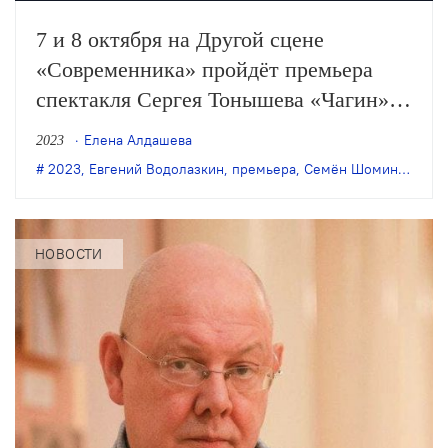
7 и 8 октября на Другой сцене
«Современника» пройдёт премьера
спектакля Сергея Тонышева «Чагин»
по одноимённому роману Евгения
Елена Алдашева
2023
Водолазкина.
2023
,
Евгений Водолазкин
,
премьера
,
Семён Шомин
,
Серге
НОВОСТИ