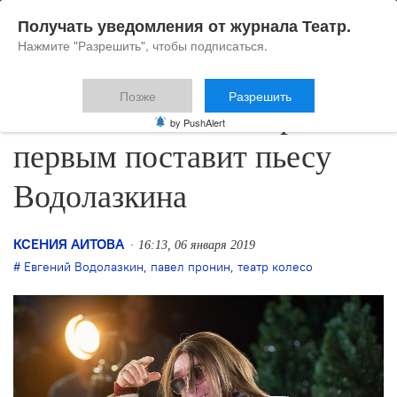
Получать уведомления от журнала Театр.
Нажмите "Разрешить", чтобы подписаться.
Позже
Разрешить
Тольяттинский театр
by PushAlert
первым поставит пьесу
Водолазкина
КСЕНИЯ АИТОВА
16:13, 06 января 2019
Евгений Водолазкин
,
павел пронин
,
театр колесо