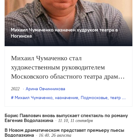
Михаил Чумаченко назначен худруком театра в
Ногинске
Михаил Чумаченко стал
художественным руководителем
Московского областного театра драмы
и комедии в Ногинске.
Арина Овчинникова
2022
Михаил Чумаченко
,
назначение
,
Подмосковье
,
театр колесо
Борис Павлович вновь выпускает спектакль по роману
Евгения Водолазкина
11:10, 11 сентября
В Новом драматическом представят премьеру пьесы
Водолазкина
16:40, 26 августа