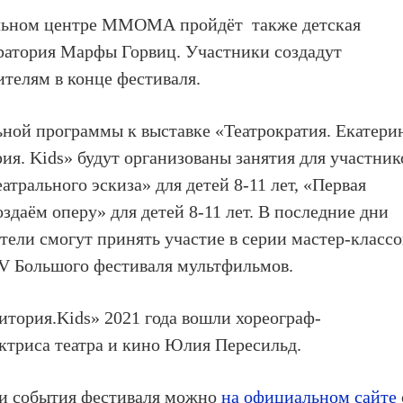
ельном центре ММОМА
пройдёт также
детская
оратория Марфы Горвиц.
Участники создадут
ителям в конце фестиваля.
льной программы к
выставке «Театрократия. Екатери
рия. Kids»
будут организованы занятия для участник
еатрального эскиза»
для детей 8-11 лет,
«Первая
оздаём оперу»
для детей 8-11 лет. В последние дни
тели смогут принять участие в серии мастер-классо
V Большого фестиваля мультфильмов
.
итория.Kids» 2021 года вошли хореограф-
ктриса театра и кино
Юлия Пересильд
.
 и события фестиваля можно
на официальном сайте