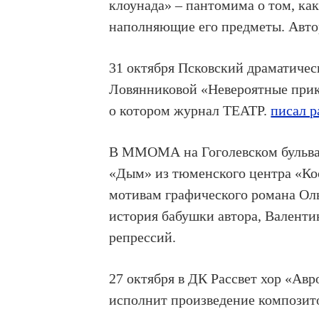
клоунада»
– пантомима о том, ка
наполняющие его предметы. Авт
31 октября Псковский драматичес
Ловянниковой
«Невероятные при
о котором журнал ТЕАТР.
писал р
В
ММОМА на Гоголевском бульв
«Дым» из тюменского центра
«Ко
мотивам графического романа Оль
история бабушки автора, Валенти
репрессий.
27 октября в ДК Рассвет
хор «Авр
исполнит произведение компози