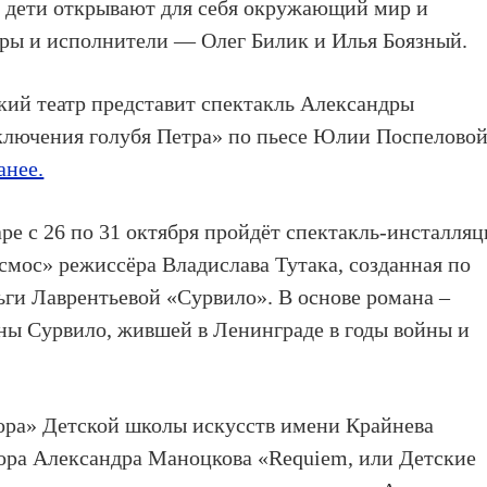
к дети открывают для себя окружающий мир и
оры и исполнители —
Олег Билик и Илья Боязный
.
кий театр
представит спектакль
Александры
ключения голубя Петра»
по пьесе Юлии Поспеловой
анее.
аре
с 26 по 31 октября
пройдёт
спектакль-инсталляц
смос»
режиссёра Владислава Тутак
а, созданная по
ги Лаврентьевой «Сурвило». В основе романа –
ны Сурвило, жившей в Ленинграде в годы войны и
ора» Детской школы искусств имени Крайнева
тора
Александра Маноцкова «Requiem, или Детские