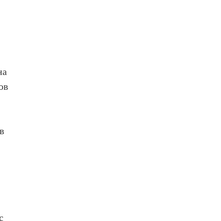
на
ов
в
с