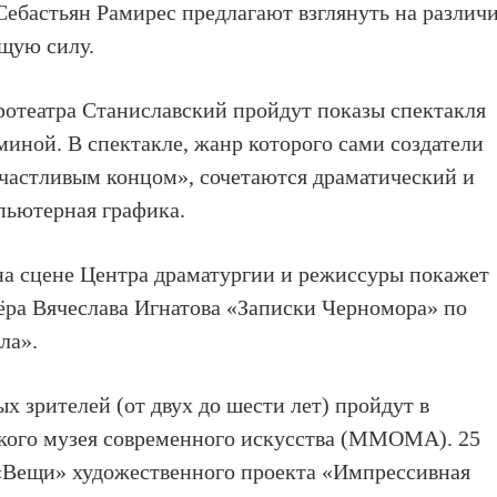
ебастьян Рамирес предлагают взглянуть на различ
щую силу.
ротеатра Станиславский пройдут
показы спектакля
миной
. В спектакле, жанр которого сами создатели
счастливым концом», сочетаются драматический и
пьютерная графика.
 на сцене Центра драматургии и режиссуры
покажет
ёра Вячеслава Игнатова
«Записки Черномора»
по
ла».
ых зрителей
(от двух до шести лет)
пройдут в
ского музея современного искусства (ММОМА)
.
25
«Вещи» художественного проекта «Импрессивная