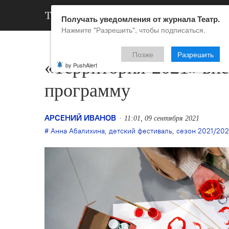
АРХИВ
НОВ
Получать уведомления от журнала Театр.
Нажмите "Разрешить", чтобы подписаться.
Позже
Разрешить
«Территория-2021» впе
by PushAlert
программу
АРСЕНИЙ ИВАНОВ
11:01, 09 сентября 2021
Анна Абалихина
,
детский фестиваль
,
сезон 2021/20