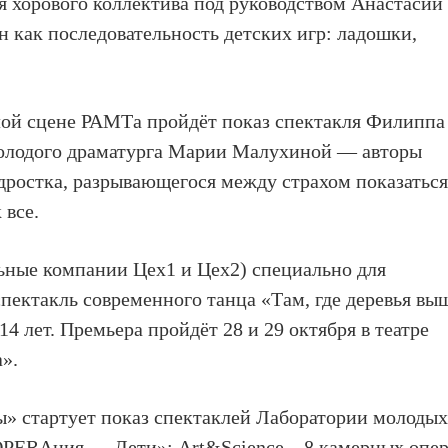
 хорового коллектива под руководством
Анастасии
ен как последовательность детских игр: ладошки,
алой сцене
РАМТа
пройдёт показ
спектакля Филиппа
олодого драматурга Марии Малухиной — авторы
дростка, разрывающегося между страхом показатьс
 все.
ьные компании Цех1 и Цех2)
специально для
спектакль современного танца «Там, где деревья вы
14 лет.
Премьера пройдёт 28 и 29 октября в театре
а»
.
ы»
стартует
показ спектаклей Лаборатории молоды
PERAция — Дети»: Art&Science
– 8 камерных опер