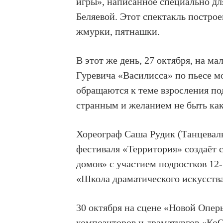
игры»,
написанное специально для
Беляевой
. Этот спектакль постро
жмурки, пятнашки.
В этот же день, 27 октября, на м
Гуревича «Василисса» по
пьесе м
обращаются к теме взросления по
странным и желанием не быть как
Хореограф
Саша Рудик (Танцевал
фестиваля «Территория» создаёт
домов» с участием
подростков 12-
«Школа драматического искусств
30 октября на сцене «Новой Опер
композиторов и драматургов
«КоO