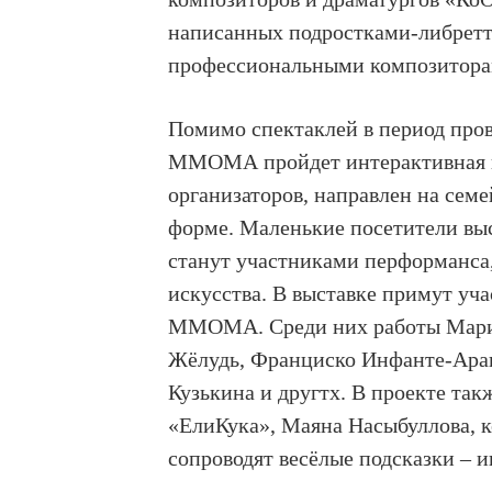
написанных подростками-либретт
профессиональными композитора
Помимо спектаклей в период про
ММОМА
пройдет интерактивная
организаторов, направлен на сем
форме. Маленькие посетители выс
станут участниками перформанса,
искусства. В выставке примут уч
MMOMA. Среди них работы Марин
Жёлудь, Франциско Инфанте-Аран
Кузькина и другтх.
В проекте так
«ЕлиКука», Маяна Насыбуллова, 
сопроводят весёлые подсказки – 