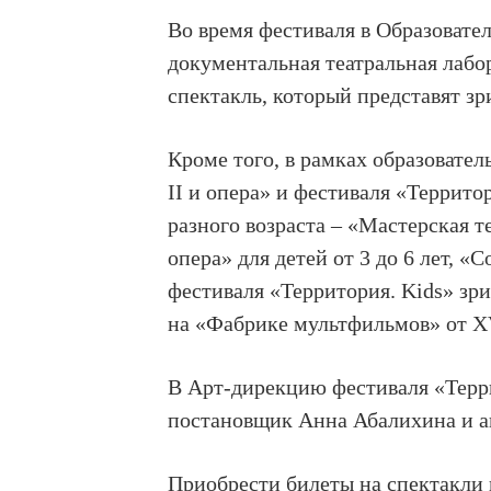
Во время фестиваля в
Образоват
документальная театральная лаб
спектакль, который представят зр
Кроме того, в рамках образовате
II и опера» и фестиваля «Террито
разного возраста –
«Мастерская т
опера»
для детей от 3 до 6 лет,
«С
фестиваля «Территория. Kids» зри
на
«Фабрике мультфильмов» от X
В Арт-дирекци
ю фестиваля «Терр
постановщик
Анна Абалихина
и а
Приобрести билеты на спектакли