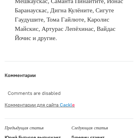
Мешкаускас, Саманта Пинайтите, Йонас
Баранаускас, Дигна Кулёните, Сигуте
Гаудушите, Тома Гайлюте, Каролис
Майскис, Артурас Лепёхинас, Вайдас
Йочис и другие.
Комментарии
Comments are disabled
Комментарии для сайта
Cackl
e
Предыдущая статья
Следующая статья
Юрий Бутусов выпускает
Гуревич ставит