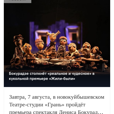
станет одним из центральных событий
театрального фестиваля «Шаг на
улицу».
Бокурадзе столкнëт «реальное и чудесное» в
кукольной премьере «Жили-были»
Завтра, 7 августа, в новокуйбышевском
Театре-студии «Грань» пройдёт
премьера спектакля Дениса Бокурадзе