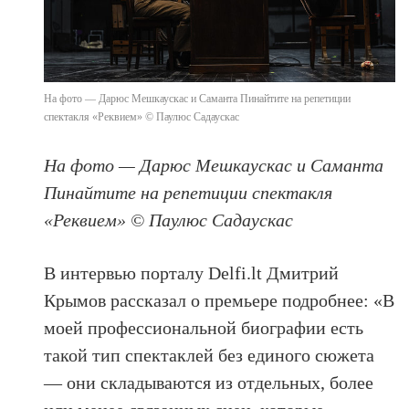
На фото — Дарюс Мешкаускас и Саманта Пинайтите на репетиции
спектакля «Реквием» © Паулюс Садаускас
На фото — Дарюс Мешкаускас и Саманта
Пинайтите на репетиции спектакля
«Реквием» © Паулюс Садаускас
В интервью порталу Delfi.lt Дмитрий
Крымов рассказал о премьере подробнее: «В
моей профессиональной биографии есть
такой тип спектаклей без единого сюжета
— они складываются из отдельных, более