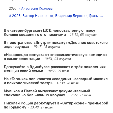
«Жили-были» по пьесе Владимира
Анастасия Козлова
2026
Бирюкова.
2026
,
Виктор Никоненко
,
Владимир Бирюков
,
Грань
,
Денис 
В екатеринбургском ЦСД непоставленную пьесу
Коляды соединят с его письмами
16:52, 05 августа
В пространстве «Внутри» покажут «Дневник советского
андеграунда»
15:15, 05 августа
«Назаровцы» выпускают «пессимистическую комедию»
о самопрезентации
10:51, 03 августа
Дапкунайте в Эдинбурге расскажет о трёх поколениях
женщин своей семьи
18:56, 29 июля
На «Таганке» попытаются «соединить западный мюзикл
и психологический театр»
11:30, 28 июля
Мульков и Патлай выпускают документальный
спектакль о больничных клоунах
17:22, 27 июля
Николай Рощин дебютирует в «Сатириконе» премьерой
по Горькому
13:48, 27 июля