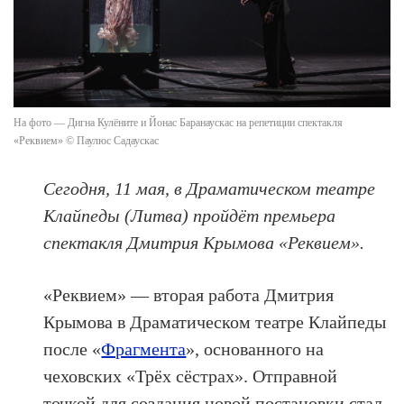
На фото — Дигна Кулёните и Йонас Баранаускас на репетиции спектакля
«Реквием» © Паулюс Садаускас
Сегодня, 11 мая, в Драматическом театре
Клайпеды (Литва) пройдёт премьера
спектакля Дмитрия Крымова «Реквием».
«Реквием» — вторая работа Дмитрия
Крымова в Драматическом театре Клайпеды
после «
Фрагмента
», основанного на
чеховских «Трёх сёстрах». Отправной
точкой для создания новой постановки стал