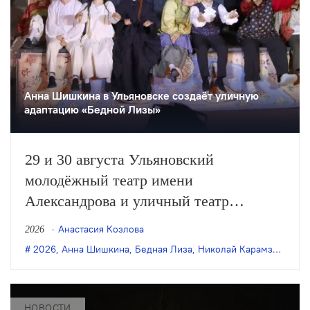
Анна Шишкина в Ульяновске создаëт уличную
адаптацию «Бедной Лизы»
29 и 30 августа Ульяновский
молодёжный театр имени
Александрова и уличный театр
«Странствующие куклы господина
Анастасия Козлова
2026
Пэжо» из Санкт-Петербурга покажут
2026
,
Анна Шишкина
,
Бедная Лиза
,
Николай Карамзин
,
пре
премьеру спектакля Анны Шишкиной
«Бедная Лиза» по одноимённой
повести Карамзина. Постановка
НОВОСТИ