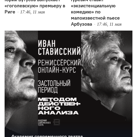
«гоголевскую» премьеру в
«экзистенциальную
Риге
комедию» по
17:46, 11 мая
малоизвестной пьесе
Арбузова
17:46, 11 мая
Академия современного театра