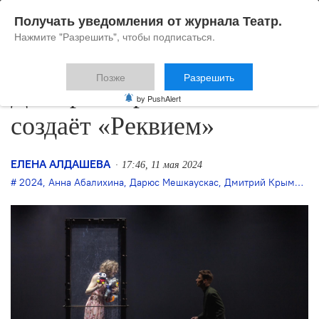
Получать уведомления от журнала Театр.
Нажмите "Разрешить", чтобы подписаться.
Позже
Разрешить
Дмитрий Крымов в Литве
by PushAlert
создаёт «Реквием»
ЕЛЕНА АЛДАШЕВА
17:46, 11 мая 2024
2024
,
Анна Абалихина
,
Дарюс Мешкаускас
,
Дмитрий Крымов
,
Д