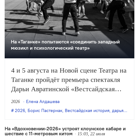
На «Таганке» попытаются «соединить западный
мюзикл и психологический театр»
4 и 5 августа на Новой сцене Театра на
Таганке пройдёт премьера спектакля
Дарьи Авратинской «Вестсайдская
история».
Елена Алдашева
2026
2026
,
Борис Пастернак
,
Вестсайдская история
,
дарья авратинская
На «Вдохновении-2026» устроят клоунское кабаре и
шествие с 11-метровым китом
15:03, 22 июля