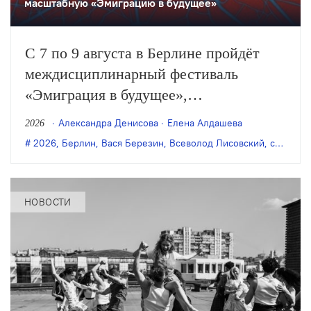
масштабную «Эмиграцию в будущее»
С 7 по 9 августа в Берлине пройдёт
междисциплинарный фестиваль
«Эмиграция в будущее»,
организованный художником Антоном
Александра Денисова
Елена Алдашева
2026
Польским и режиссёром Всеволодом
2026
,
Берлин
,
Вася Березин
,
Всеволод Лисовский
,
современное искусство
Лисовским. В программе — более 50
разноформатных событий:
перформансы, кинопоказы, лекции,
НОВОСТИ
воркшопы и многое другое.