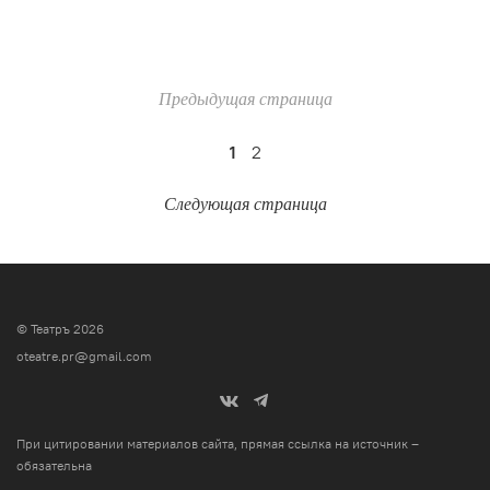
Предыдущая страница
1
2
Следующая страница
© Театръ 2026
oteatre.pr@gmail.com
При цитировании материалов сайта, прямая ссылка на источник –
обязательна
.