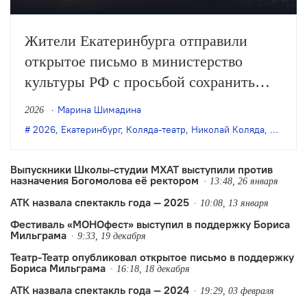
Жители Екатеринбурга отправили
открытое письмо в министерство
культуры РФ с просьбой сохранить
«Коляда-театр», который после смерти
Марина Шимадина
2026
своего основателя Николая
2026
,
Екатеринбург
,
Коляда-театр
,
Николай Коляда
,
олег яг
Коляды оказался на грани закрытия из-
за юридических проблем.
Выпускники Школы-студии МХАТ выступили против
назначения Богомолова её ректором
13:48, 26 января
АТК назвала спектакль года — 2025
10:08, 13 января
Фестиваль «МОНОфест» выступил в поддержку Бориса
Мильграма
9:33, 19 декабря
Театр-Театр опубликовал открытое письмо в поддержку
Бориса Мильграма
16:18, 18 декабря
АТК назвала спектакль года — 2024
19:29, 03 февраля