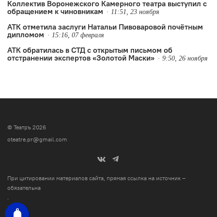
Коллектив Воронежского Камерного театра выступил с
обращением к чиновникам
11:51, 23 ноября
АТК отметила заслуги Натальи Пивоваровой почётным
дипломом
15:16, 07 февраля
АТК обратилась в СТД с открытым письмом об
отстранении экспертов «Золотой Маски»
9:50, 26 ноября
© Театръ 2026
oteatre.pr@gmail.com
При цитировании материалов сайта, прямая ссылка на источник –
обязательна
.