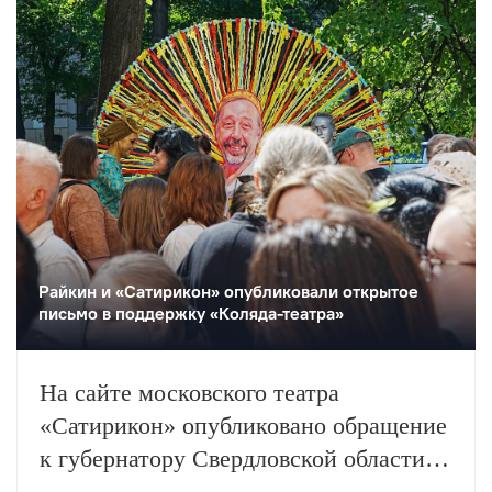
Райкин и «Сатирикон» опубликовали открытое
письмо в поддержку «Коляда-театра»
На сайте московского театра
«Сатирикон» опубликовано обращение
к губернатору Свердловской области и
главе регионального минкульта,