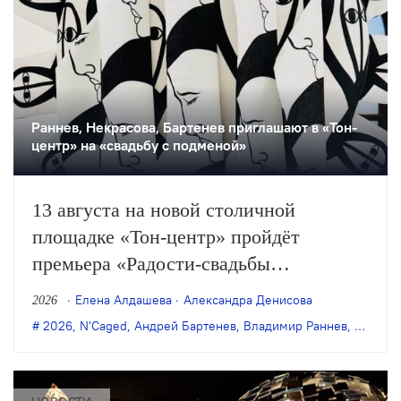
Раннев, Некрасова, Бартенев приглашают в «Тон-
центр» на «свадьбу с подменой»
13 августа на новой столичной
площадке «Тон-центр» пройдёт
премьера «Радости-свадьбы
с подменой невесты и другими
Елена Алдашева
Александра Денисова
2026
происшествиями» — «инсталляции
2026
,
N'Caged
,
Андрей Бартенев
,
Владимир Раннев
,
Евгения
с распевом», созданной Андреем
Бартеневым, Катей Бочавар,
Владимиром Ранневым, Евгенией