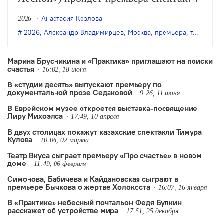
театра «RAT» и режиссёра Александра
Анастасия Козлова
2026
Владимирцева «Мëртвая волна».
2026
,
Александр Владимирцев
,
Москва
,
премьера
,
театр «RAT»
Марина Брусникина и «Практика» приглашают на поиски
счастья
16:02, 18 июня
В «студии десять» выпускают премьеру по
документальной прозе Седаковой
9:26, 11 июня
В Еврейском музее откроется выставка-посвящение
Лиру Михоэлса
17:49, 10 апреля
В двух столицах покажут казахские спектакли Тимура
Кулова
10:06, 02 марта
Театр Вкуса сыграет премьеру «Про счастье» в новом
доме
11:49, 06 февраля
Симонова, Бабичева и Кайдановская сыграют в
премьере Бычкова о жертве Холокоста
16:07, 16 января
В «Практике» небесный почтальон Федя Булкин
расскажет об устройстве мира
17:51, 25 декабря