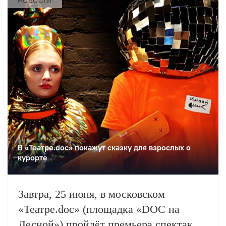
НОВОСТИ
Некрасовой и ансамблем N’Caged.
В «Театре.doc» покажут сказку для взрослых о
курорте
Завтра, 25 июня, в московском
«Театре.doc» (площадка «DOC на
Лесной») пройдёт премьера спектакля