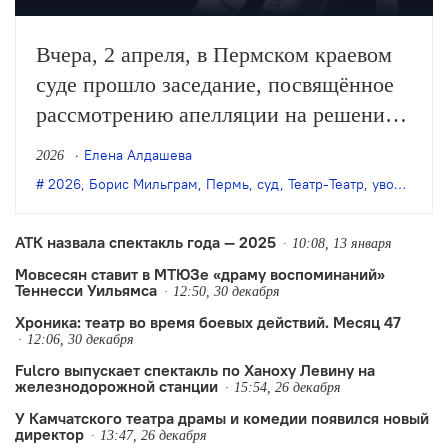
Вчера, 2 апреля, в Пермском краевом
суде прошло заседание, посвящённое
рассмотрению апелляции на решение
об увольнении Бориса Мильграма с
Елена Алдашева
2026
поста худрука Театра-Театра (ТТ) «в
2026
,
Борис Мильграм
,
Пермь
,
суд
,
Театр-Театр
,
увольнение
связи с утратой доверия». Судья
Евгения Лапухина в пересмотре
АТК назвала спектакль года — 2025
10:08, 13 января
решения нижестоящей организации
Мовсесян ставит в МТЮЗе «драму воспоминаний»
Теннесси Уильямса
отказала.
12:50, 30 декабря
Хроника: театр во время боевых действий. Месяц 47
12:06, 30 декабря
Fulcro выпускает спектакль по Ханоху Левину на
железнодорожной станции
15:54, 26 декабря
У Камчатского театра драмы и комедии появился новый
директор
13:47, 26 декабря