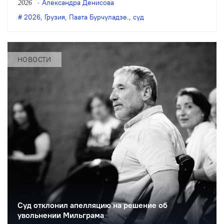
Александра Денисова
2026
Бурчуладзе к 7 годам лишения свободы
2026
,
Грузия
,
Паата Бурчуладзе.
,
суд
по делу о митингах 4 октября 2025
года.
НОВОСТИ
Суд отклонил апелляцию на решение об
увольнении Мильграма