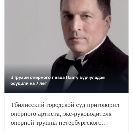
В Грузии оперного певца Паату Бурчуладзе
осудили на 7 лет
Тбилисский городской суд приговорил
оперного артиста, экс-руководителя
оперной труппы петербургского
Михайловского театра Паату