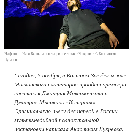
На фото — Илья Белов на репетиции спектакля «Коперник» © Константин
Чураков
Сегодня, 5 ноября, в Большом Звёздном зале
Московского планетария пройдёт премьера
спектакля Дмитрия Максименкова и
Дмитрия Мышкина «Коперник».
Оригинальную пьесу для первой в России
мультимедийной полнокупольной
постановки написала Анастасия Букреева.