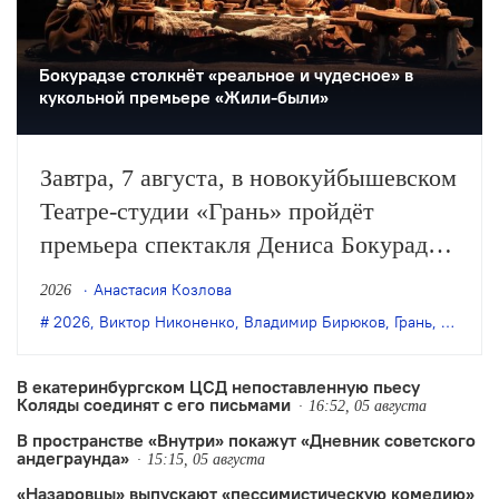
Бокурадзе столкнëт «реальное и чудесное» в
кукольной премьере «Жили-были»
Завтра, 7 августа, в новокуйбышевском
Театре-студии «Грань» пройдёт
премьера спектакля Дениса Бокурадзе
«Жили-были» по пьесе Владимира
Анастасия Козлова
2026
Бирюкова.
2026
,
Виктор Никоненко
,
Владимир Бирюков
,
Грань
,
Денис 
В екатеринбургском ЦСД непоставленную пьесу
Коляды соединят с его письмами
16:52, 05 августа
В пространстве «Внутри» покажут «Дневник советского
андеграунда»
15:15, 05 августа
«Назаровцы» выпускают «пессимистическую комедию»