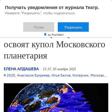
Получать уведомления от журнала Театр.
Нажмите "Разрешить", чтобы подписаться.
Позже
Разрешить
«Эскизы в пространстве»
by PushAlert
освоят купол Московского
планетария
ЕЛЕНА АЛДАШЕВА
15:37, 05 ноября 2025
2025
,
Анастасия Букреева
,
Илья Белов
,
Коперник
,
Московский планетарий