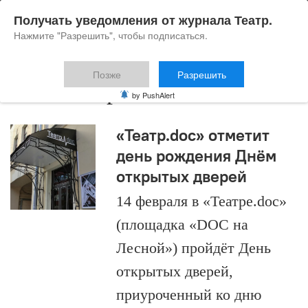
Получать уведомления от журнала Театр.
Нажмите "Разрешить", чтобы подписаться.
Позже
Разрешить
Иван Угаров
by PushAlert
«Театр.doc» отметит
день рождения Днём
открытых дверей
14 февраля в «Театре.doc»
(площадка «DOC на
Лесной») пройдёт День
открытых дверей,
приуроченный ко дню