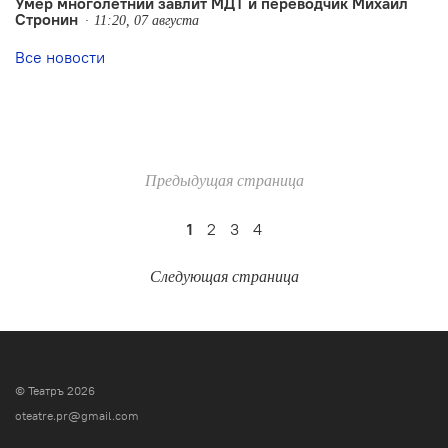
Умер многолетний завлит МДТ и переводчик Михаил
Стронин
11:20, 07 августа
Все новости
Предыдущая страница
1
2
3
4
Следующая страница
© Театръ 2026
oteatre.pr@gmail.com