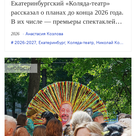
Екатеринбургский «Коляда-театр»
рассказал о планах до конца 2026 года.
В их числе — премьеры спектаклей
Олега Ягодина «Витя-мурзилка» и
Анастасия Козлова
2026
«Две капли Коти» по пьесам Николая
2026-2027
,
Екатеринбург
,
Коляда-театр
,
Николай Коляда
,
ол
Коляды, читки пьес уральских
драматургов, спектакль по Гоголю к
25-летию театра и новогодняя сказка.
НОВОСТИ