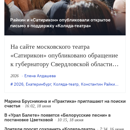
Райкин и «Сатирикон» опубликовали открытое
письмо в поддержку «Коляда-театра»
На сайте московского театра
«Сатирикон» опубликовано обращение
к губернатору Свердловской области и
главе регионального минкульта,
Елена Алдашева
2026
датированное 21 июня. В открытом
2026
,
Екатеринбург
,
Коляда-театр
,
Константин Райкин
,
откр
письме худрук «Сатирикона»
Константин Райкин и его коллеги
Марина Брусникина и «Практика» приглашают на поиски
счастья
просят сохранить екатеринбургский
16:02, 18 июня
В «Урал Балете» появятся «Белорусские песни» в
«Коляда-театр», оказавшийся после
постановке Цветковой
10:15, 18 июня
смерти основателя на грани закрытия
Зрители просят сохранить «Коляда-театр»
7:34, 16 июня