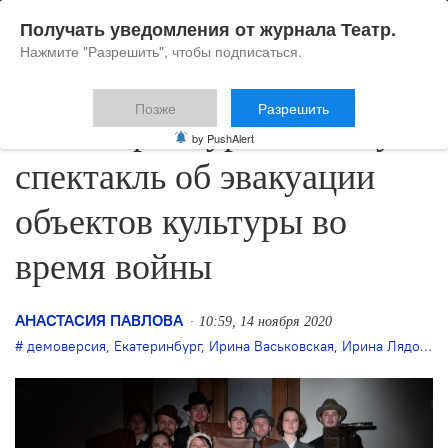
Получать уведомления от журнала Театр.
Нажмите "Разрешить", чтобы подписаться.
Позже
Разрешить
В Екатеринбурге покажут
by PushAlert
спектакль об эвакуации
объектов культуры во
время войны
АНАСТАСИЯ ПАВЛОВА
10:59, 14 ноября 2020
демоверсия
,
Екатеринбург
,
Ирина Васьковская
,
Ирина Лядова
,