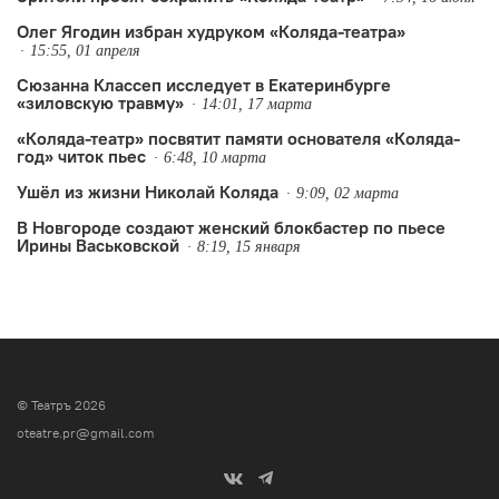
из-за…
Олег Ягодин избран худруком «Коляда-театра»
15:55, 01 апреля
Сюзанна Классеп исследует в Екатеринбурге
«зиловскую травму»
14:01, 17 марта
«Коляда-театр» посвятит памяти основателя «Коляда-
год» читок пьес
6:48, 10 марта
Ушёл из жизни Николай Коляда
9:09, 02 марта
В Новгороде создают женский блокбастер по пьесе
Ирины Васьковской
8:19, 15 января
© Театръ 2026
oteatre.pr@gmail.com