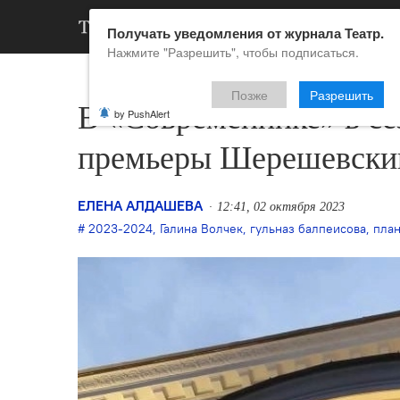
АРХИВ
НОВ
Получать уведомления от журнала Театр.
Нажмите "Разрешить", чтобы подписаться.
Позже
Разрешить
В «Современнике» в се
by PushAlert
премьеры Шерешевский
ЕЛЕНА АЛДАШЕВА
12:41, 02 октября 2023
2023-2024
,
Галина Волчек
,
гульназ балпеисова
,
план