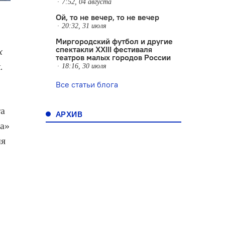
7:52, 04 августа
Ой, то не вечер, то не вечер
20:32, 31 июля
Миргородский футбол и другие
спектакли XXIII фестиваля
х
театров малых городов России
.
18:16, 30 июля
Все статьи блога
га
АРХИВ
ща»
ля