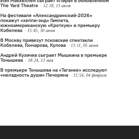
Иэн Маккеллен сыграет «Лира» в обновлённом
The Yard Theatre
12:18, 13 июля
На фестивале «Александринский-2026»
покажут «хеппи-энд» Гамлета,
южноамериканскую «Кроткую» и премьеру
Кобелева
15:45, 30 июня
В Москву привезут псковские спектакли
Кобелева, Гончарова, Кулова
13:11, 05 июня
Андрей Кузичев сыграет Мышкина в премьере
Тонышева
18:24, 13 мая
В премьере Тонышева на «Таганке» исследуют
й Черняков
,
Клаус Гут
,
Пина Бауш
,
планы на сезон
,
Ромео Кастеллуч
«неладность души» Печорина
15:54, 04 февраля