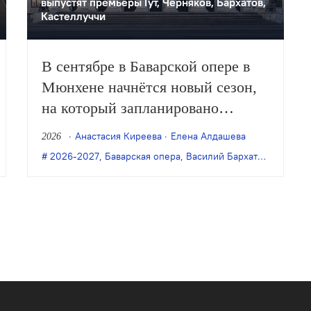
выпустят премьеры Гут, Черняков, Бархатов,
Кастеллуччи
В сентябре в Баварской опере в
Мюнхене начнётся новый сезон,
на который запланировано
полтора десятка оперных и
Анастасия Киреева
Елена Алдашева
2026
балетных премьер, в том числе
,
Марк Букин
2026-2027
,
планы на сезон
,
Баварская опера
,
Филипп Гуревич
,
Василий Бархатов
,
Дмитри
завершение вагнеровской
тетралогии в постановке Тобиаса
Кратцера, а также новые
спектакли Клауса Гута, Дмитрия
Чернякова, Василия Бархатова
и…