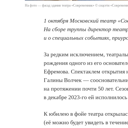
На фото — фасад здания театра «Современник» © соцсети «Современ
1 октября Московский театр «Со
На сборе труппы директор театр
и о специальных событиях, приур
За редким исключением, театраль
рождения одного из его основате
Ефремова. Спектаклем открытия 
Галины Волчек — соосновательни
на протяжении почти 50 лет. Сез
в декабре 2023-го ей исполнилось 
К юбилею в фойе театра открыла
(её можно будет увидеть в течени