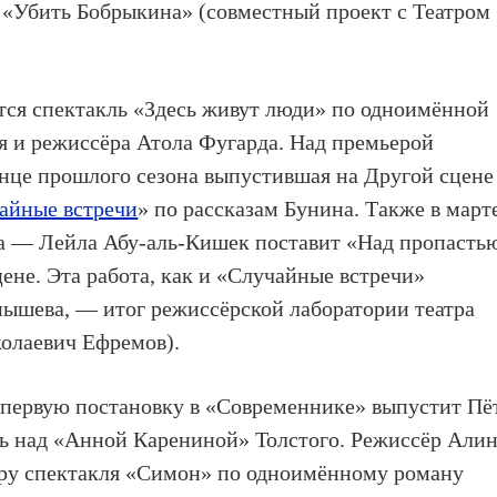
 «Убить Бобрыкина» (совместный проект с Театром
тся спектакль «Здесь живут люди» по одноимённой
я и режиссёра Атола Фугарда. Над премьерой
конце прошлого сезона выпустившая на Другой сцене
айные встречи
» по рассказам Бунина. Также в март
ра — Лейла Абу-аль-Кишек поставит «Над пропасть
ене. Эта работа, как и «Случайные встречи»
нышева, — итог режиссёрской лаборатории театра
колаевич Ефремов).
 первую постановку в «Современнике» выпустит Пё
ь над «Анной Карениной» Толстого. Режиссёр Али
ру спектакля «Симон» по одноимённому роману