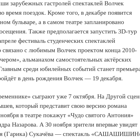
иши зарубежных гастролей спектаклей Волчек
о время поездок. Кроме того, в декабре появится
ном бульваре, а в самом театре запланировано
посещения. Также предполагается запустить 3D-тур
апреле фестиваль студенческих спектаклей
о связано с любимым Волчек проектом конца 2010-
чером», альманахом самостоятельных актёрских
 Главным среди юбилейных событий станет премьер
ройдёт в день рождения Волчек — 19 декабря.
ременнике» сыграют уже 7 октября. На Другой сцен
ышев, который представит свою версию романа
 ноября в театре покажут «Чудо святого Антония»
дра Назарова. А 30 ноября зрители впервые увидят
оря (Гарика) Сукачёва — спектакль «САШАШИШИН