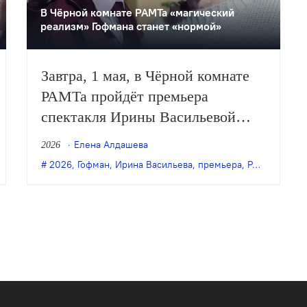
В Чёрной комнате РАМТа «магический
реализм» Гофмана станет «нормой»
Завтра, 1 мая, в Чёрной комнате
РАМТа пройдёт премьера
спектакля Ирины Васильевой
«Сказки Гофмана» (16+).
Елена Алдашева
2026
В основе — новеллы Эрнста
емьера
,
РАМТ
2026
,
Сойжин Жамбалова
,
Гофман
,
Ирина Васильева
,
премьера
,
РАМТ
,
Светла
Теодора Амадея Гофмана
в инсценировке Светланы
Баженовой.