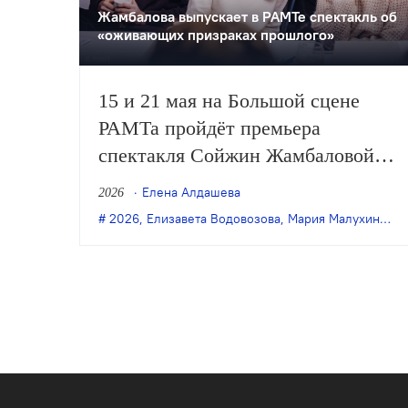
Жамбалова выпускает в РАМТе спектакль об
«оживающих призраках прошлого»
15 и 21 мая на Большой сцене
РАМТа пройдёт премьера
спектакля Сойжин Жамбаловой
«История одного детства» (12+)
Елена Алдашева
2026
по одноимённой книге Елизаветы
2026
,
Елизавета Водовозова
,
Мария Малухина
,
пр
Водовозовой в инсценировке
Марии Малухиной.